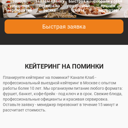
10000+
Задаем планку
Быстрая и
Собрали у себя
успешных
сервиса на
прозрачная
лучших
мероприятий
рынке
смета
экспертов
Быстрая заявка
КЕЙТЕРИНГ НА ПОМИНКИ
Планируете кейтеринг на поминки? Канапе Клаб -
профессиональный выездной кейтеринг в Москве с опытом
работы более 10 лет. Мы организуем питание любого формата:
фуршет, банкет, кофе-брейк - под ключ и в срок. Свежие блюда,
профессиональные официанты и красивая сервировка.
Оставьте заявку - менеджер перезвонит в течение 15 минут и
рассчитает стоимость.