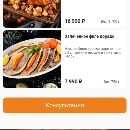
Морс клюквенный
8000
5 200
Обслуживание
35 000
16 990 ₽
Вес:
3 700 г
Запеченное филе дорадо
Нежное филе дорадо, запеченное
с болгарским перцем и томатами
черри. ..
7 990 ₽
Вес:
750 г
Консультация