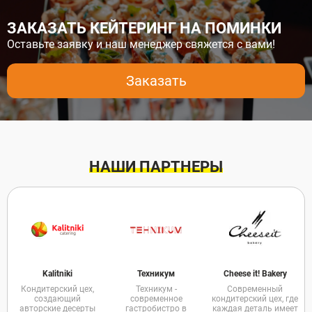
ЗАКАЗАТЬ КЕЙТЕРИНГ НА ПОМИНКИ
Оставьте заявку и наш менеджер свяжется с вами!
Заказать
НАШИ ПАРТНЕРЫ
Kalitniki
Техникум
Cheese it! Bakery
Кондитерский цех,
Техникум -
Современный
создающий
современное
кондитерский цех, где
авторские десерты
гастробистро в
каждая деталь имеет