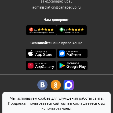
sale@canapeclub.ru
administration@canapeclub.ru
Нам доверяют:
5,0
5,0
Отзывы на Яндекс Картах
Отзывы на 2ГИС
Скачивайте наше приложение
Мы используем cookies для улучшения работы сайта.
©
2026
Canape Club
-
кейтеринг
в Москве
Продолжая пользоваться сайтом, вы соглашаетесь с их
Оферта
использованием.