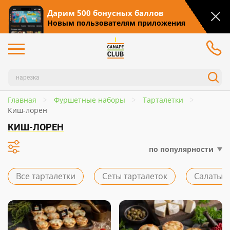
Дарим 500 бонусных баллов
Новым пользователям приложения
Главная
Фуршетные наборы
Тарталетки
Киш-лорен
КИШ-ЛОРЕН
по популярности
Все тарталетки
Сеты тарталеток
Салаты в