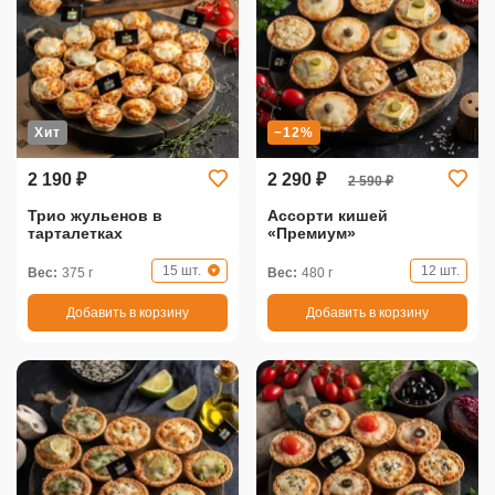
Хит
−12%
2 190 ₽
2 290 ₽
2 590 ₽
Трио жульенов в
Ассорти кишей
тарталетках
«Премиум»
15 шт.
12 шт.
Вес:
375 г
Вес:
480 г
Добавить в корзину
Добавить в корзину