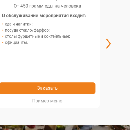
От 450 грамм еды на человека
О
В обслуживание мероприятия входит:
В обсл
еда и напитки;
еда и 
посуда стекло/фарфор;
посуда
столы фуршетные и коктейльные;
столы 
официанты.
индив
гостя;
офици
компли
декор;
анима
Заказать
меню