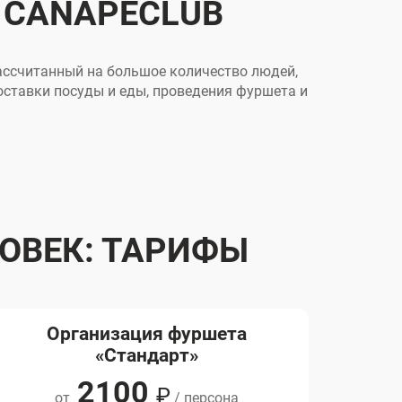
В CANAPECLUB
рассчитанный на большое количество людей,
оставки посуды и еды, проведения фуршета и
ЛОВЕК: ТАРИФЫ
Организация фуршета
Ф
«Стандарт»
2100
₽
от
/ персона