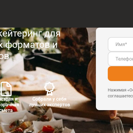
ейтеринг для
 форматов и
ов
Нажимая «Ос
соглашаетес
страя и
Собрали у себя
озрачная
лучших экспертов
смета