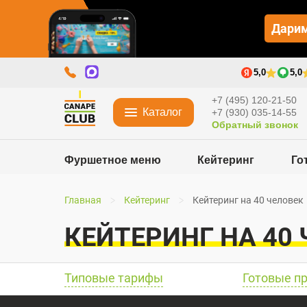
Дарим
5,0
5,0
+7 (495) 120-21-50
Каталог
+7 (930) 035-14-55
Обратный звонок
Фуршетное меню
Кейтеринг
Го
Главная
Кейтеринг
Кейтеринг на 40 человек
КЕЙТЕРИНГ НА 40
Типовые тарифы
Готовые п