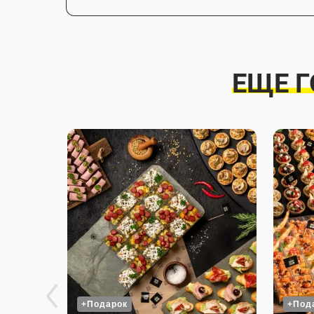
ЕЩЕ 
+Подарок
+Под