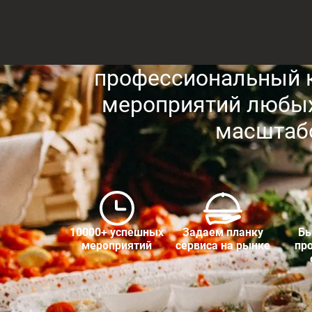
профессиональный к
мероприятий любых
масштаб
10000+ успешных
Задаем планку
Бы
мероприятий
сервиса на рынке
пр