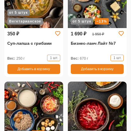
от 5 штук
Вегетарианское
от 5 штук
−13%
350 ₽
1 690 ₽
1 950 ₽
Суп-лапша с грибами
Бизнес-ланч Лайт №7
1 шт.
1 шт.
Вес:
250 г
Вес:
670 г
Добавить в корзину
Добавить в корзину