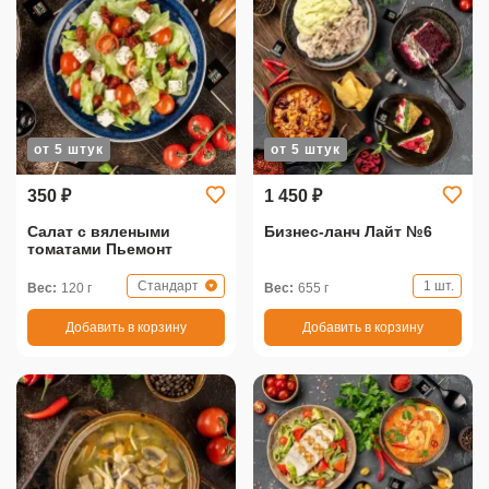
от 5 штук
от 5 штук
350 ₽
1 450 ₽
Салат с вялеными
Бизнес-ланч Лайт №6
томатами Пьемонт
Стандарт
1 шт.
Вес:
120 г
Вес:
655 г
Добавить в корзину
Добавить в корзину