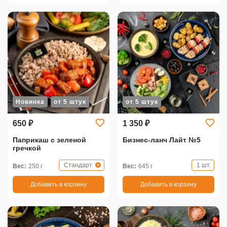
Новинка
от 5 штук
от 5 штук
650 ₽
1 350 ₽
Паприкаш с зеленой
Бизнес-ланч Лайт №5
гречкой
Стандарт
1 шт.
Вес:
250 г
Вес:
645 г
Добавить в корзину
Добавить в корзину