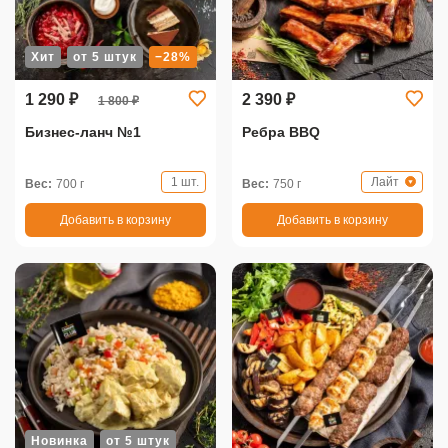
Хит
от 5 штук
−28%
1 290 ₽
2 390 ₽
1 800 ₽
Бизнес-ланч №1
Ребра BBQ
1 шт.
Лайт
Вес:
700 г
Вес:
750 г
Добавить в корзину
Добавить в корзину
Новинка
от 5 штук