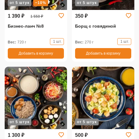
от 5 штук
−10%
от 5 штук
1 390 ₽
350 ₽
1 550 ₽
Бизнес-ланч №8
Борщ с говядиной
1 шт.
1 шт.
Вес:
720 г
Вес:
270 г
Добавить в корзину
Добавить в корзину
от 5 штук
от 5 штук
1 300 ₽
500 ₽