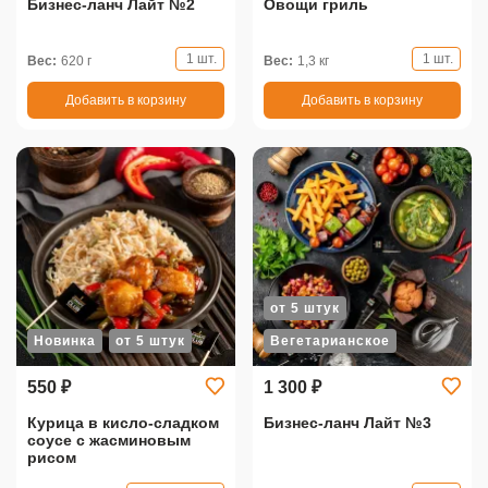
Бизнес-ланч Лайт №2
Овощи гриль
1 шт.
1 шт.
Вес:
620 г
Вес:
1,3 кг
Добавить в корзину
Добавить в корзину
от 5 штук
Новинка
от 5 штук
Вегетарианское
550 ₽
1 300 ₽
Курица в кисло-сладком
Бизнес-ланч Лайт №3
соусе с жасминовым
рисом