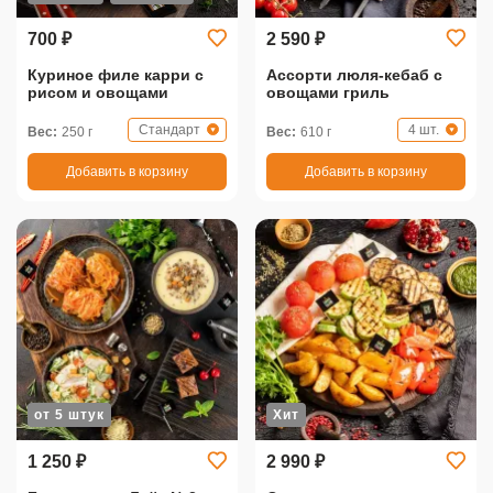
700 ₽
2 590 ₽
Куриное филе карри с
Ассорти люля-кебаб с
рисом и овощами
овощами гриль
Стандарт
4 шт.
Вес:
250 г
Вес:
610 г
Добавить в корзину
Добавить в корзину
от 5 штук
Хит
1 250 ₽
2 990 ₽