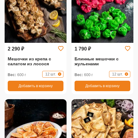
2 290 ₽
1 790 ₽
Мешочки из крепа с
Блинные мешочки с
салатом из лосося
жульенами
12 шт.
12 шт.
Вес:
600 г
Вес:
600 г
Добавить в корзину
Добавить в корзину