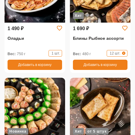
Хит
1 490 ₽
1 690 ₽
Оладьи
Блины Рыбное ассорти
1 шт.
12 шт.
Вес:
750 г
Вес:
480 г
Добавить в корзину
Добавить в корзину
Новинка
Хит
от 5 штук