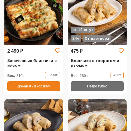
от 10 штук
24ч
От партнера
2 490 ₽
475 ₽
Запеченные блинчики с
Блинчики с творогом и
мясом
изюмом
12 шт.
4 шт.
Вес:
810 г
Вес:
280 г
Добавить в корзину
Недоступно