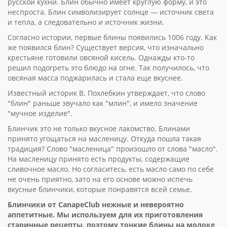
русской кухни. Блин обычно имеет круглую форму, и это
неспроста. Блин символизирует солнце — источник света
и тепла, а следовательно и источник жизни.
Согласно истории, первые блины появились 1006 году. Как
же появился блин? Существует версия, что изначально
крестьяне готовили овсяной кисель. Однажды кто-то
решил подогреть это блюдо на огне. Так получилось, что
овсяная масса поджарилась и стала еще вкуснее.
Известный историк В. Похлебкин утверждает, что слово
"блин" раньше звучало как "млин", и имело значение
"мучное изделие".
Блинчик это не только вкусное лакомство. Блинами
принято угощаться на масленицу. Откуда пошла такая
традиция? Слово "масленица" произошло от слова "масло".
На масленицу принято есть продукты, содержащие
сливочное масло. Но согласитесь, есть масло само по себе
не очень приятно, зато на его основе можно испечь
вкусные блинчики, которые понравятся всей семье.
Блинчики от CanapeClub нежные и невероятно
аппетитные. Мы используем для их приготовления
старинные рецепты, поэтому тонкие блины на молоке