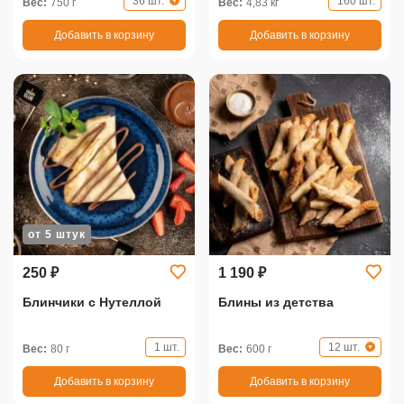
36 шт.
160 шт.
Вес:
750 г
Вес:
4,83 кг
Добавить в корзину
Добавить в корзину
от 5 штук
250 ₽
1 190 ₽
Блинчики с Нутеллой
Блины из детства
1 шт.
12 шт.
Вес:
80 г
Вес:
600 г
Добавить в корзину
Добавить в корзину