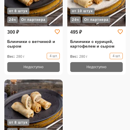
от 8 штук
от 10 штук
24ч
От партнера
24ч
От партнера
300 ₽
495 ₽
Блинчики с ветчиной и
Блинчики с курицей,
сыром
картофелем и сыром
4 шт.
4 шт.
Вес:
280 г
Вес:
280 г
Недоступно
Недоступно
от 8 штук