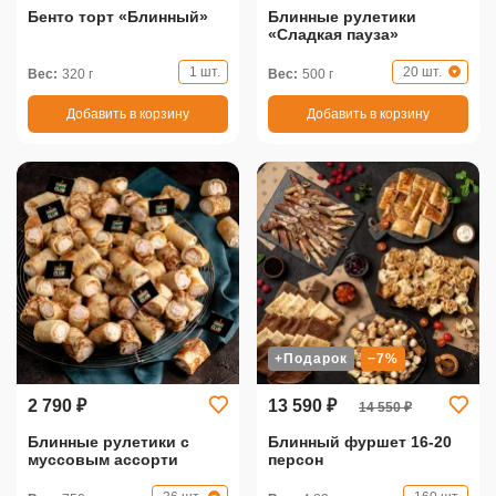
Бенто торт «Блинный»
Блинные рулетики
«Сладкая пауза»
1 шт.
20 шт.
Вес:
320 г
Вес:
500 г
Добавить в корзину
Добавить в корзину
+Подарок
−7%
2 790 ₽
13 590 ₽
14 550 ₽
Блинные рулетики с
Блинный фуршет 16-20
муссовым ассорти
персон