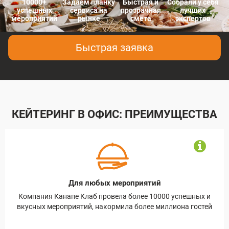
10000+
Задаем планку
Быстрая и
Собрали у себя
успешных
сервиса на
прозрачная
лучших
мероприятий
рынке
смета
экспертов
Быстрая заявка
КЕЙТЕРИНГ В ОФИС: ПРЕИМУЩЕСТВА
Для любых мероприятий
х
Компания Канапе Клаб провела более 10000 успешных и
Кан
ый
вкусных мероприятий, накормила более миллиона гостей