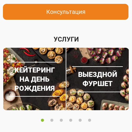
мини-шашлычки
Консультация
Морс клюквенный
8000
5 200
Обслуживание
35 000
УСЛУГИ
КЕЙТЕРИНГ
ВЫЕЗДНОЙ
НА ДЕНЬ
ФУРШЕТ
РОЖДЕНИЯ