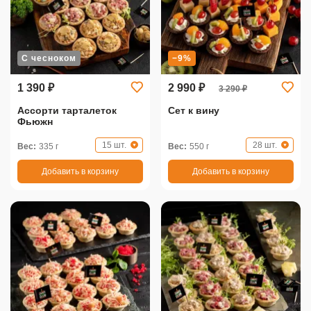
С чесноком
−9%
1 390 ₽
2 990 ₽
3 290 ₽
Ассорти тарталеток
Сет к вину
Фьюжн
15 шт.
28 шт.
Вес:
335 г
Вес:
550 г
Добавить в корзину
Добавить в корзину