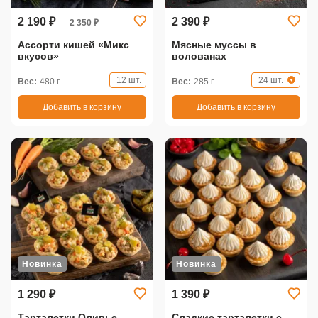
2 190 ₽
2 390 ₽
2 350 ₽
Ассорти кишей «Микс
Мясные муссы в
вкусов»
волованах
12 шт.
24 шт.
Вес:
480 г
Вес:
285 г
Добавить в корзину
Добавить в корзину
Новинка
Новинка
1 290 ₽
1 390 ₽
Тарталетки Оливье
Сладкие тарталетки с