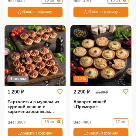
15 шт.
15 шт.
Вес:
400 г
Вес:
375 г
Добавить в корзину
Добавить в корзину
Новинка
−12%
1 290 ₽
2 290 ₽
2 590 ₽
Тарталетки с муссом из
Ассорти кишей
куриной печени и
«Премиум»
карамелизованным
луком
15 шт.
12 шт.
Вес:
390 г
Вес:
480 г
Добавить в корзину
Добавить в корзину