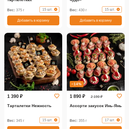
15 шт.
15 шт.
Вес:
375 г
Вес:
430 г
Добавить в корзину
Добавить в корзину
−14%
1 390 ₽
1 890 ₽
2 190 ₽
Тарталетки Нежность
Ассорти закусок Инь-Янь
15 шт.
17 шт.
Вес:
345 г
Вес:
355 г