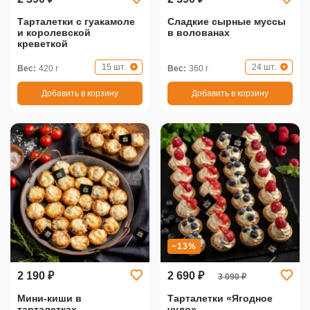
Тарталетки с гуакамоле
Сладкие сырные муссы
и королевской
в волованах
креветкой
15 шт.
24 шт.
Вес:
420 г
Вес:
360 г
Добавить в корзину
Добавить в корзину
−13%
2 190 ₽
2 690 ₽
3 090 ₽
Мини-киши в
Тарталетки «Ягодное
тарталетках
чудо»