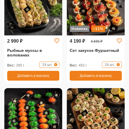
Новинка
−11%
2 990 ₽
4 190 ₽
4 690 ₽
Рыбные муссы в
Сет закусок Фуршетный
волованах
24 шт.
24 шт.
Вес:
285 г
Вес:
492 г
Добавить в корзину
Добавить в корзину