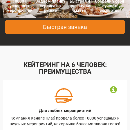
10000+
Задаем планку
Быстрая и
Собрали у себя
успешных
сервиса на
прозрачная
лучших
мероприятий
рынке
смета
экспертов
Быстрая заявка
КЕЙТЕРИНГ НА 6 ЧЕЛОВЕК:
ПРЕИМУЩЕСТВА
Для любых мероприятий
х
Компания Канапе Клаб провела более 10000 успешных и
Кан
ый
вкусных мероприятий, накормила более миллиона гостей