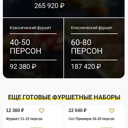
265 920 ₽
Классический фуршет
Классический фуршет
40-50
60-80
ПЕРСОН
ПЕРСОН
92 380 ₽
187 420 ₽
ФУРШЕТ 26-30 ПЕРСОН
КЕЙТЕРИНГ - ФУРШЕТ 30-
КЕЙТЕРИНГ - ФУРШЕТ 80-
КЕЙТЕРИНГ - ФУРШЕТ 40-
КЕЙТЕРИНГ - ФУРШЕТ 60-
ЕЩЕ ГОТОВЫЕ ФУРШЕТНЫЕ НАБОРЫ
40 ПЕРСОН
100 ПЕРСОН
50 ПЕРСОН
80 ПЕРСОН
+Подарок
+Подарок
12 360 ₽
22 040 ₽
Наименование
Вес, г
Цена, ₽
Фуршет 11-15 персон
Сет Премиум 16-20 персон
Наименование
Наименование
Наименование
Наименование
Вес, г
Вес, г
Вес, г
Вес, г
Цена, ₽
Цена, ₽
Цена, ₽
Цена, ₽