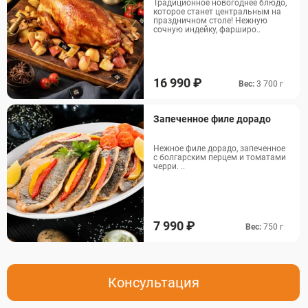
Традиционное новогоднее блюдо,
Запеченные овощные
которое станет центральным на
4000
14 360
мини-шашлычки
праздничном столе! Нежную
сочную индейку, фарширо..
Морс клюквенный
8000
5 200
Обслуживание
35 000
16 990 ₽
Вес:
3 700 г
Запеченное филе дорадо
Нежное филе дорадо, запеченное
с болгарским перцем и томатами
черри. ..
7 990 ₽
Вес:
750 г
Консультация