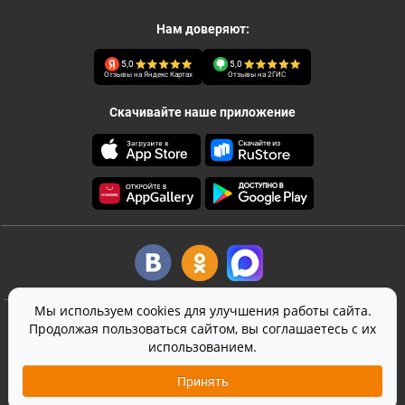
Нам доверяют:
5,0
5,0
Отзывы на Яндекс Картах
Отзывы на 2ГИС
Скачивайте наше приложение
Мы используем cookies для улучшения работы сайта.
©
2026
Canape Club
-
кейтеринг
в Москве
Продолжая пользоваться сайтом, вы соглашаетесь с их
использованием.
Оферта
Политика конфиденциальности
Принять
Согласие на обработку персональных данных
На сайте используется
SmartCaptcha
от Yandex