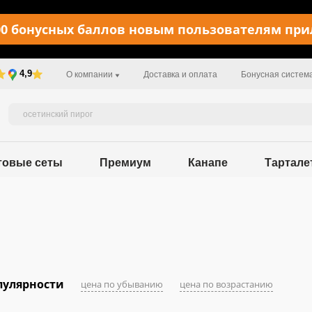
0 бонусных баллов новым пользователям пр
4,9
О компании
Доставка и оплата
Бонусная систем
товые сеты
Премиум
Канапе
Тартале
пулярности
цена по убыванию
цена по возрастанию