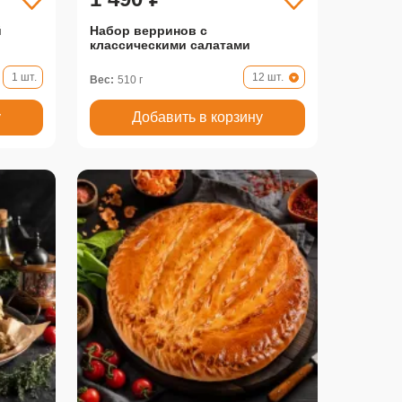
й
Набор верринов с
классическими салатами
1 шт.
12 шт.
Вес:
510 г
у
Добавить в корзину