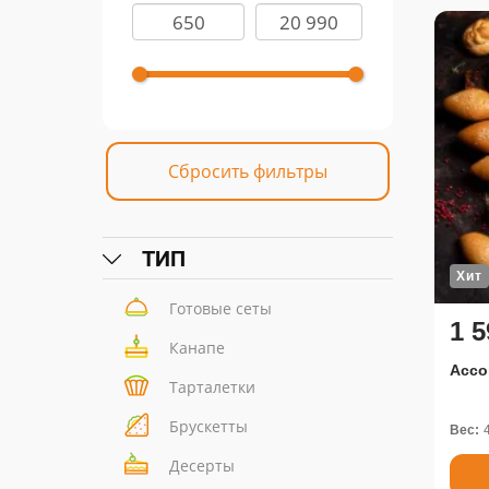
Сбросить фильтры
ТИП
Хит
Готовые сеты
1 5
Канапе
Ассо
Тарталетки
Брускетты
Вес:
Десерты