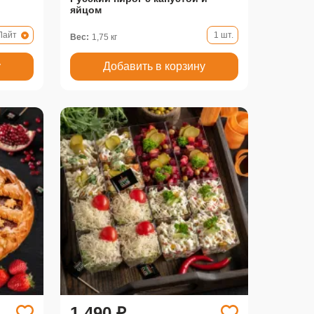
яйцом
Лайт
1 шт.
Вес:
1,75 кг
у
Добавить в корзину
1 490 ₽