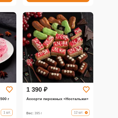
1 390 ₽
500 г
Ассорти пирожных «Ностальжи»
1 шт.
12 шт.
Вес:
395 г