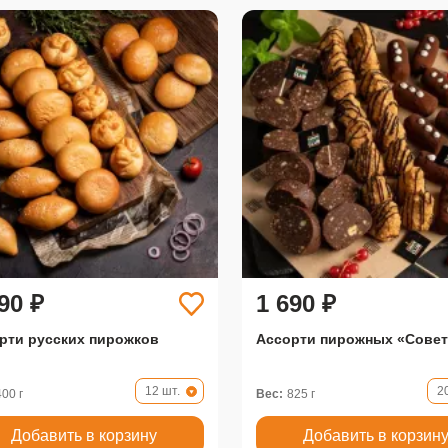
90 ₽
1 690 ₽
рти русских пирожков
Ассорти пирожных «Совет
12 шт.
2
400 г
Вес:
825 г
Добавить в корзину
Добавить в корзин