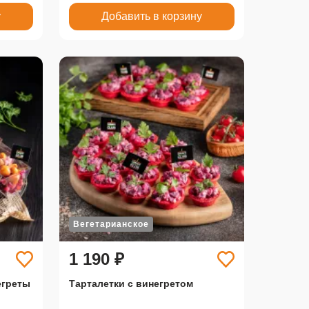
у
Добавить в корзину
Вегетарианское
1 190 ₽
егреты
Тарталетки с винегретом