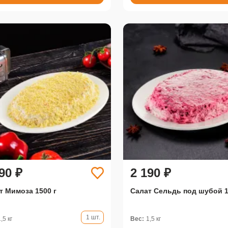
90 ₽
2 190 ₽
т Мимоза 1500 г
Салат Сельдь под шубой 1
1 шт.
1,5 кг
Вес:
1,5 кг