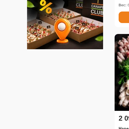
Вес:
2 0
Наре