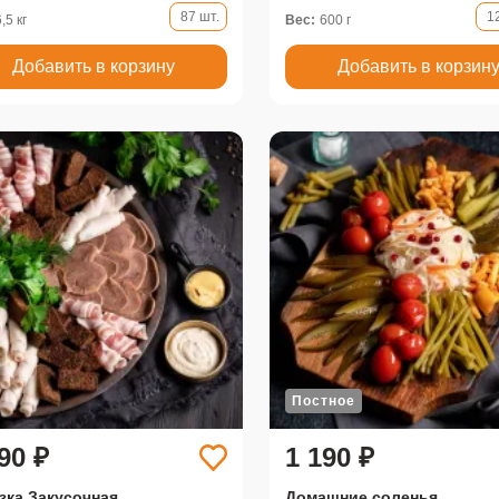
87 шт.
1
6,5 кг
Вес:
600 г
Добавить в корзину
Добавить в корзин
Постное
90 ₽
1 190 ₽
зка Закусочная
Домашние соленья