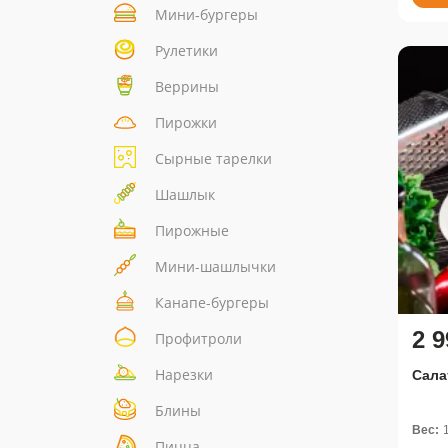
Мини-бургеры
Рулетики
Веррины
Пирожки
Сырные тарелки
Шашлык
Пирожные
Мини-шашлычки
Канапе-бургеры
2 9
Профитроли
Нарезки
Сала
Блины
Вес:
Пицца