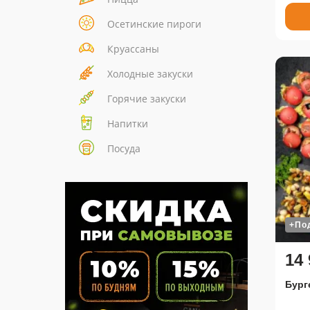
Осетинские пироги
Круассаны
Холодные закуски
Горячие закуски
Напитки
Посуда
+По
14 
Бург