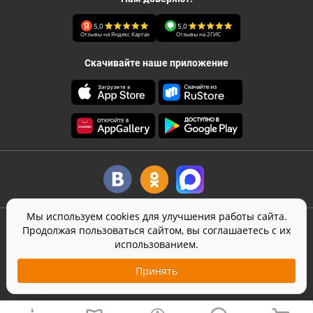
5,0
5,0
Отзывы на Яндекс Картах
Отзывы на 2ГИС
Скачивайте наше приложение
Мы используем cookies для улучшения работы сайта.
©
2026
Canape Club
-
кейтеринг
в Москве
Продолжая пользоваться сайтом, вы соглашаетесь с их
Оферта
использованием.
Политика конфиденциальности
Принять
Согласие на обработку персональных данных
На сайте используется
SmartCaptcha
от Yandex