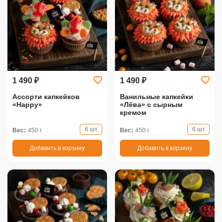
1 490 ₽
1 490 ₽
Ассорти капкейков
Ванильные капкейки
«Happy»
«Лёва» с сырным
кремом
6 шт.
6 шт.
Вес:
450 г
Вес:
450 г
Добавить в корзину
Добавить в корзину