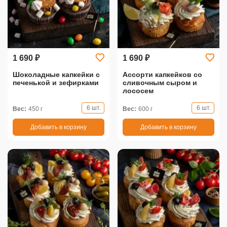
1 690 ₽
1 690 ₽
Шоколадные капкейки с
Ассорти капкейков со
печенькой и зефирками
сливочным сыром и
лососем
6 шт.
6 шт.
Вес:
450 г
Вес:
600 г
Добавить в корзину
Добавить в корзину