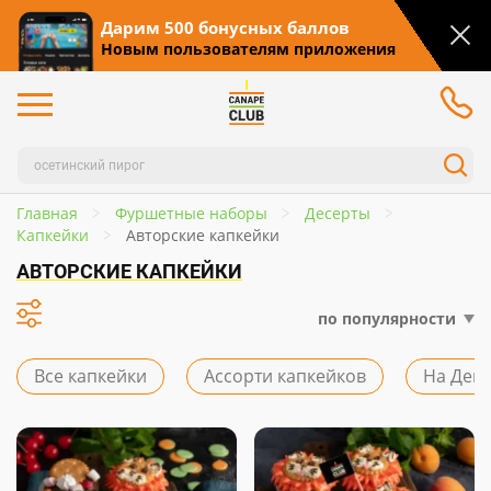
Дарим 500 бонусных баллов
Новым пользователям приложения
Главная
Фуршетные наборы
Десерты
Капкейки
Авторские капкейки
АВТОРСКИЕ КАПКЕЙКИ
по популярности
Все капкейки
Ассорти капкейков
На Ден