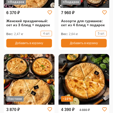
+Подарок
+Подарок
6 370 ₽
7 960 ₽
Женский праздничный:
Ассорти для гурманов:
сет из 3 блюд + подарок
сет из 4 блюд + подарок
4 шт.
5 шт.
Вес:
2,47 кг
Вес:
2,64 кг
Добавить в корзину
Добавить в корзину
Постное
−10%
3 870 ₽
4 390 ₽
4 880 ₽