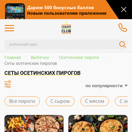
Дарим 500 бонусных баллов
Новым пользователям приложения
Главная
Выпечка
Осетинские пироги
Сеты осетинских пирогов
СЕТЫ ОСЕТИНСКИХ ПИРОГОВ
по популярности
Все пироги
С сыром
С мясом
С зе