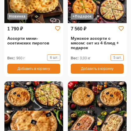
Новинка
+Подарок
1 790 ₽
7 560 ₽
Ассорти мини-
Мужское ассорти с
осетинских пирогов
мясом: сет из 4 блюд +
подарок
6 шт.
5 шт.
Вес:
960 г
Вес:
3,03 кг
Добавить в корзину
Добавить в корзину