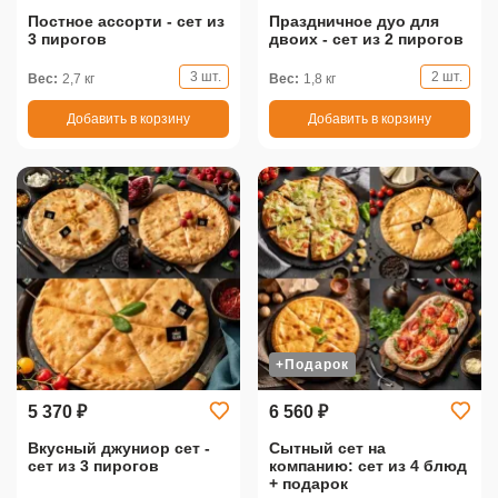
Постное ассорти - сет из
Праздничное дуо для
3 пирогов
двоих - сет из 2 пирогов
3 шт.
2 шт.
Вес:
2,7 кг
Вес:
1,8 кг
Добавить в корзину
Добавить в корзину
+Подарок
5 370 ₽
6 560 ₽
Вкусный джуниор сет -
Сытный сет на
сет из 3 пирогов
компанию: сет из 4 блюд
+ подарок