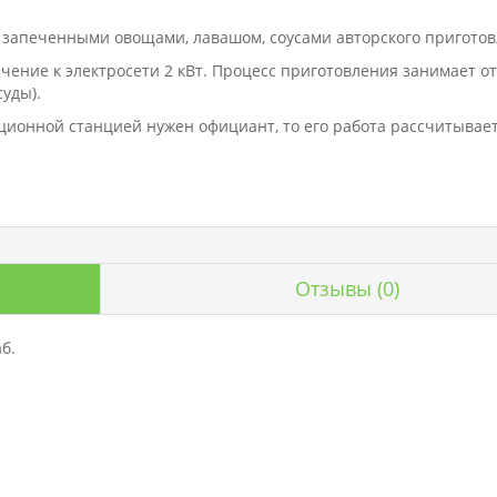
и запеченными овощами, лавашом, соусами авторского приготов
ение к электросети 2 кВт. Процесс приготовления занимает от 
суды).
ционной станцией нужен официант, то его работа рассчитывае
Отзывы
(0)
б.