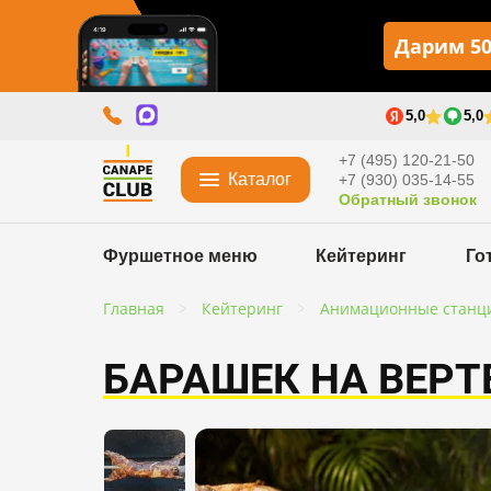
Дарим 50
5,0
5,0
+7 (495) 120-21-50
Каталог
+7 (930) 035-14-55
Обратный звонок
Фуршетное меню
Кейтеринг
Го
Главная
Кейтеринг
Анимационные станц
БАРАШЕК НА ВЕРТ