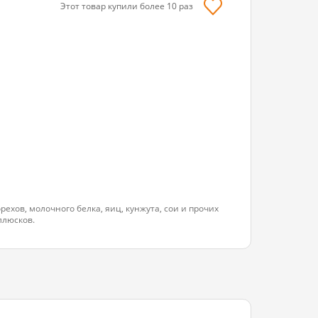
Этот товар купили более
10
раз
воды: 0,0
ехов, молочного белка, яиц, кунжута, сои и прочих
ллюсков.