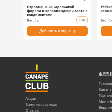
Строганина из карельской
Узбек
форели в сопровождении азота с
казане
кондиментами
1 шт.
Вес:
5 кг
Вес:
6 
Добавить в корзину
ФУРШ
Готовы
Канапе
Тартал
Акции
Мини-б
Бонусная система
Верри
Отзывы