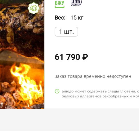
Белки: 18,0
Жиры: 11,0
Угле
Вес:
15 кг
1 шт.
61 790 ₽
Заказ товара временно недоступен
Блюдо может содержать следы глютена, ор
белковых аллергенов ракообразных и мо