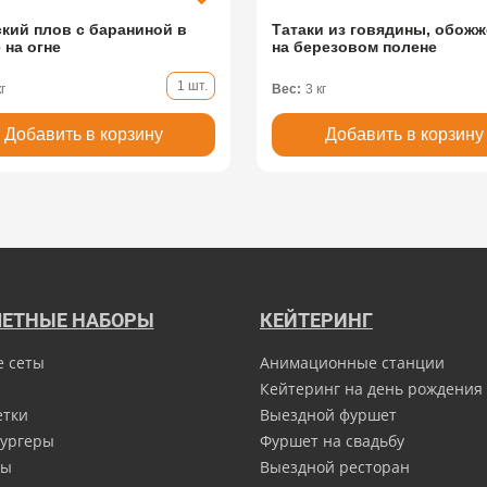
ский плов с бараниной в
Татаки из говядины, обож
 на огне
на березовом полене
1 шт.
кг
Вес:
3 кг
Добавить в корзину
Добавить в корзину
ЕТНЫЕ НАБОРЫ
КЕЙТЕРИНГ
е сеты
Анимационные станции
Кейтеринг на день рождения
етки
Выездной фуршет
ургеры
Фуршет на свадьбу
ны
Выездной ресторан