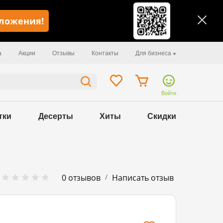
иложения!
а
Акции
Отзывы
Контакты
Для бизнеса
Войти
тки
Десерты
Хиты
Скидки
/
0 отзывов
Написать отзыв
67 kcal