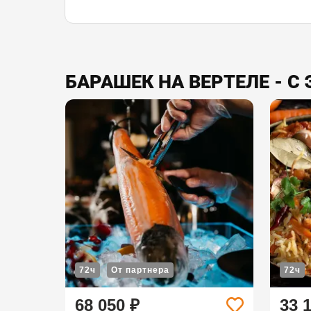
БАРАШЕК НА ВЕРТЕЛЕ - 
72ч
От партнера
72ч
68 050 ₽
33 