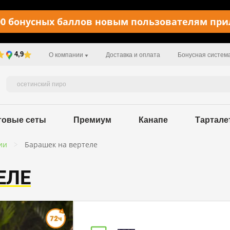
0 бонусных баллов новым пользователям пр
4,9
О компании
Доставка и оплата
Бонусная систем
товые сеты
Премиум
Канапе
Тартале
ии
Барашек на вертеле
ЕЛЕ
Пищевая ценность в 100 г / 1