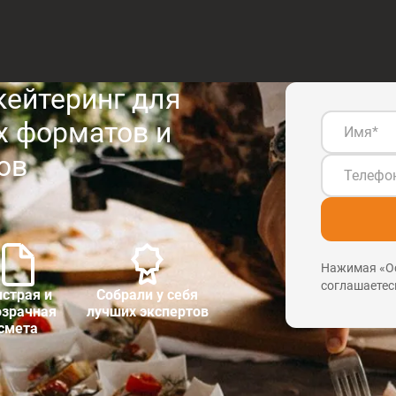
ейтеринг для
 форматов и
ов
Нажимая «Ос
соглашаетес
страя и
Собрали у себя
озрачная
лучших экспертов
смета