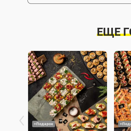
ЕЩЕ 
+Подарок
+Под