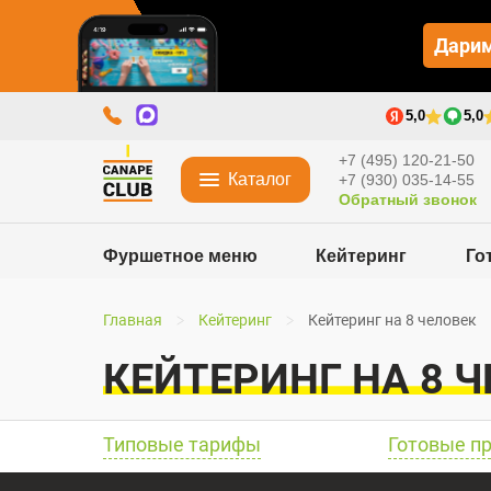
Дарим
5,0
5,0
+7 (495) 120-21-50
Каталог
+7 (930) 035-14-55
Обратный звонок
Фуршетное меню
Кейтеринг
Го
Главная
Кейтеринг
Кейтеринг на 8 человек
КЕЙТЕРИНГ НА 8 
Типовые тарифы
Готовые п