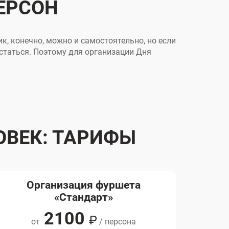
ПЕРСОН
к, конечно, можно и самостоятельно, но если
 остаться. Поэтому для организации Дня
ОВЕК: ТАРИФЫ
Организация фуршета
Ф
«Стандарт»
2100
₽
от
/ персона