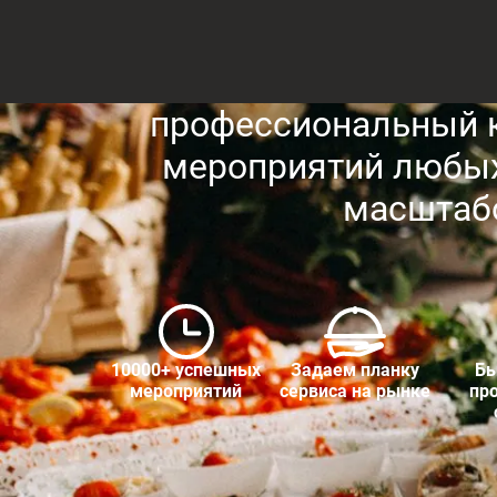
профессиональный к
мероприятий любых
масштаб
10000+ успешных
Задаем планку
Бы
мероприятий
сервиса на рынке
пр