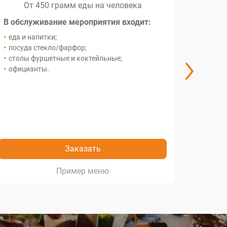
От 450 грамм еды на человека
О
В обслуживание мероприятия входит:
В обсл
еда и напитки;
еда и 
посуда стекло/фарфор;
посуда
столы фуршетные и коктейльные;
столы 
официанты.
индив
гостя;
офици
компли
декор;
анима
Заказать
меню