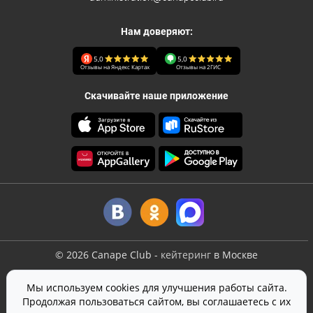
Нам доверяют:
5,0
5,0
Отзывы на Яндекс Картах
Отзывы на 2ГИС
Скачивайте наше приложение
©
2026
Canape Club
-
кейтеринг
в Москве
Оферта
Мы используем cookies для улучшения работы сайта.
Политика конфиденциальности
Продолжая пользоваться сайтом, вы соглашаетесь с их
Согласие на обработку персональных данных