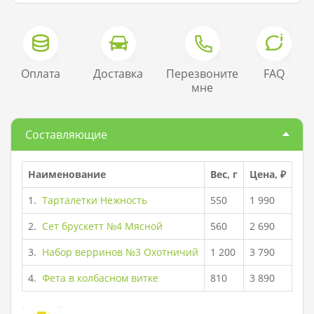
Оплата
Доставка
Перезвоните
FAQ
мне
Составляющие
Наименование
Вес, г
Цена, ₽
1.
Тарталетки Нежность
550
1 990
2.
Сет брускетт №4 Мясной
560
2 690
3.
Набор верринов №3 Охотничий
1 200
3 790
4.
Фета в колбасном витке
810
3 890