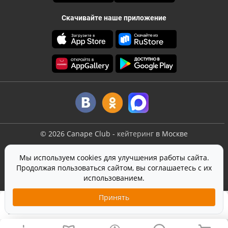
Скачивайте наше приложение
©
2026
Canape Club
-
кейтеринг
в Москве
Оферта
Мы используем cookies для улучшения работы сайта.
Политика конфиденциальности
Продолжая пользоваться сайтом, вы соглашаетесь с их
Согласие на обработку персональных данных
использованием.
На сайте используется
SmartCaptcha
от Yandex
Принять
2 190 ₽
Добавить в корзину
2 350 ₽