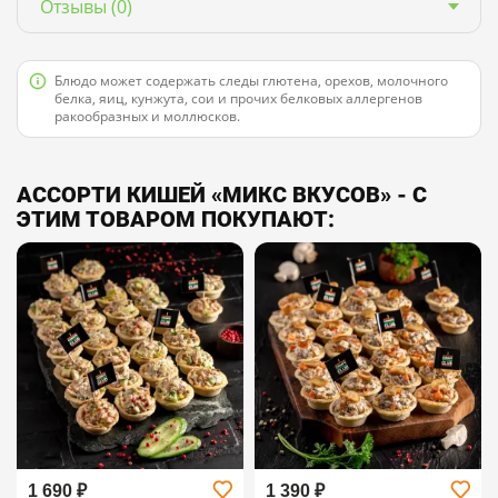
Отзывы
(0)
Блюдо может содержать следы глютена, орехов, молочного
белка, яиц, кунжута, сои и прочих белковых аллергенов
ракообразных и моллюсков.
АССОРТИ КИШЕЙ «МИКС ВКУСОВ» - С
ЭТИМ ТОВАРОМ ПОКУПАЮТ:
1 690 ₽
1 390 ₽