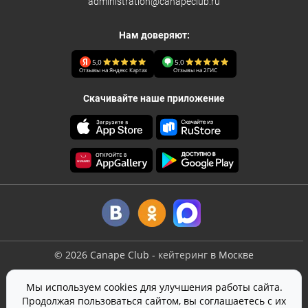
administration@canapeclub.ru
Нам доверяют:
5,0
5,0
Отзывы на Яндекс Картах
Отзывы на 2ГИС
Скачивайте наше приложение
©
2026
Canape Club
-
кейтеринг
в Москве
Оферта
Мы используем cookies для улучшения работы сайта.
Политика конфиденциальности
Продолжая пользоваться сайтом, вы соглашаетесь с их
Согласие на обработку персональных данных