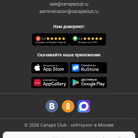
sale@canapeclub.ru
administration@canapeclub.ru
Нам доверяют:
5,0
5,0
Отзывы на Яндекс Картах
Отзывы на 2ГИС
Скачивайте наше приложение
©
2026
Canape Club
-
кейтеринг
в Москве
Оферта