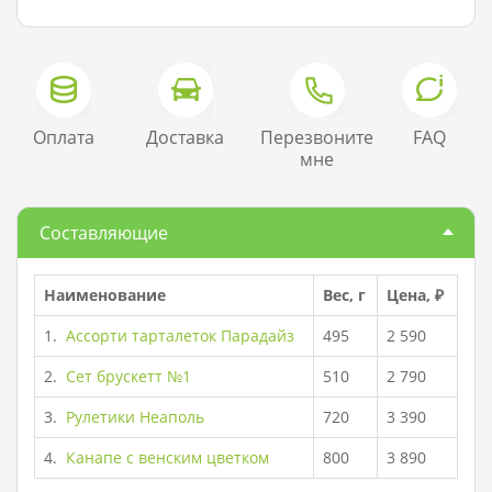
Оплата
Доставка
Перезвоните
FAQ
мне
Составляющие
Наименование
Вес, г
Цена, ₽
1.
Ассорти тарталеток Парадайз
495
2 590
2.
Сет брускетт №1
510
2 790
3.
Рулетики Неаполь
720
3 390
4.
Канапе с венским цветком
800
3 890