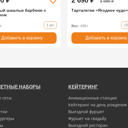
90 ₽
2 690 ₽
3 090 ₽
ый шашлык барбекю с
Тарталетки «Ягодное чудо»
ром
1 шт.
15
кг
Вес:
430 г
Добавить в корзину
Добавить в корзину
ЕТНЫЕ НАБОРЫ
КЕЙТЕРИНГ
е сеты
Анимационные станции
Кейтеринг на день рождения
етки
Выездной фуршет
ургеры
Фуршет на свадьбу
ны
Выездной ресторан