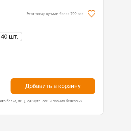
Этот товар купили более
700
раз
40 шт.
Добавить в корзину
го белка, яиц, кунжута, сои и прочих белковых