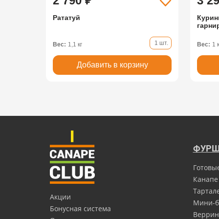
2 790 ₽
3 2
Рататуй
Курин
гарни
1 шт.
Вес:
1,1 кг
Вес:
1 
Добавить в корзину
ФУРШ
Готовы
Канапе
Тартал
Акции
Мини-б
Бонусная система
Верри