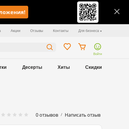
иложения!
а
Акции
Отзывы
Контакты
Для бизнеса
Войти
тки
Десерты
Хиты
Скидки
/
0 отзывов
Написать отзыв