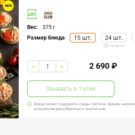
Пищевая ценность в 100 г / 384,6 kcal
Белки: 28,0
Жиры: 21,0
Углеводы: 19,0
Вес:
375 г
15 шт.
24 шт.
Размер блюда
на фото
2 690 ₽
+
-
Заказать в 1 клик
Блюдо может содержать следы глютена, орехов, молочно
аллергенов ракообразных и моллюсков.