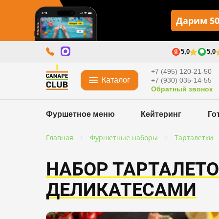
Дарим 50
5,0
5,0
+7 (495) 120-21-50
Каталог
+7 (930) 035-14-55
Обратный звонок
Фуршетное меню
Кейтеринг
Го
Главная
Фуршетные наборы
Тарталетки
НАБОР ТАРТАЛЕТ
ДЕЛИКАТЕСАМИ