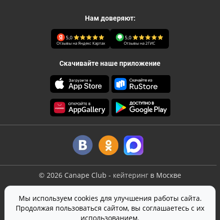
Нам доверяют:
5,0
5,0
Отзывы на Яндекс Картах
Отзывы на 2ГИС
Скачивайте наше приложение
©
2026
Canape Club
-
кейтеринг
в Москве
Оферта
Мы используем cookies для улучшения работы сайта.
Политика конфиденциальности
Продолжая пользоваться сайтом, вы соглашаетесь с их
Согласие на обработку персональных данных
использованием.