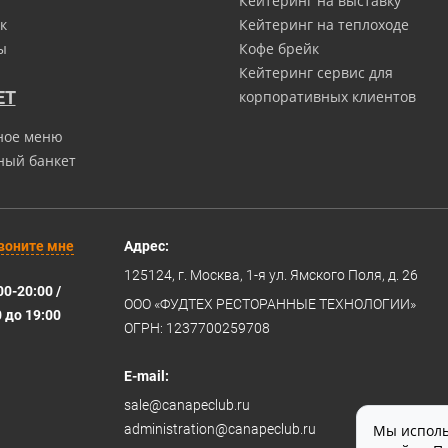
Кейтеринг на выставку
к
Кейтеринг на теплоходе
ы
Кофе брейк
Кейтеринг сервис для
ЕТ
корпоративных клиентов
ное меню
ный банкет
воните мне
Адрес:
125124
, г.
Москва
,
1-я ул. Ямского Поля, д. 26
00-20:00 /
ООО «ФУДТЕХ РЕСТОРАННЫЕ ТЕХНОЛОГИИ»
0 до 19:00
ОГРН: 1237700259708
E-mail:
sale@canapeclub.ru
administration@canapeclub.ru
Мы исполь