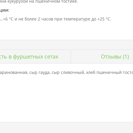
ини-кукурузой на пшеничном тостике.
ции:
+6 °C и не более 2 часов при температуре до +25 °C.
сть в фуршетных сетах
Отзывы
(1)
 маринованная, сыр гауда, сыр сливочный, хлеб пшеничный тос