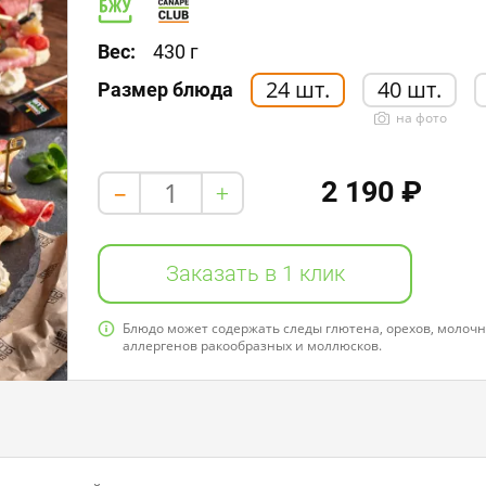
Белки: 10,0
Жиры: 20,0
Углеводы: 10,0
Вес:
430 г
24 шт.
40 шт.
Размер блюда
на фото
2 190 ₽
+
-
Заказать в 1 клик
Блюдо может содержать следы глютена, орехов, молочно
аллергенов ракообразных и моллюсков.