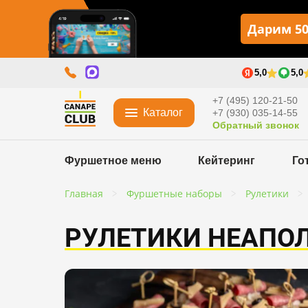
Дарим 50
5,0
5,0
+7 (495) 120-21-50
Каталог
+7 (930) 035-14-55
Обратный звонок
Фуршетное меню
Кейтеринг
Го
Главная
Фуршетные наборы
Рулетики
РУЛЕТИКИ НЕАПО