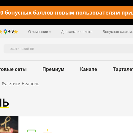
0 бонусных баллов новым пользователям пр
4,9
О компании
Доставка и оплата
Бонусная систем
товые сеты
Премиум
Канапе
Тартале
Рулетики Неаполь
ЛЬ
Пищевая ценность в 100 г / 294,5 kcal