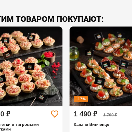
ЭТИМ ТОВАРОМ ПОКУПАЮТ:
−17%
90 ₽
1 490 ₽
1 790 ₽
летки с тигровыми
Канапе Винченце
тками