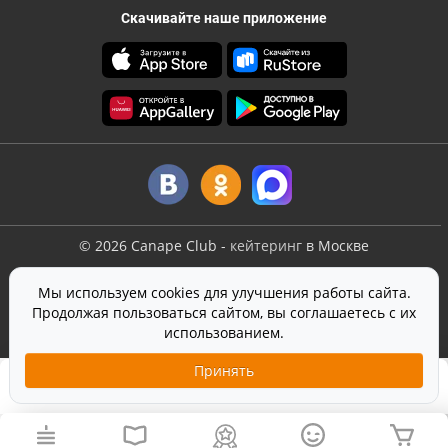
Скачивайте наше приложение
©
2026
Canape Club
-
кейтеринг
в Москве
Оферта
Мы используем cookies для улучшения работы сайта.
Политика конфиденциальности
Продолжая пользоваться сайтом, вы соглашаетесь с их
Согласие на обработку персональных данных
использованием.
На сайте используется
SmartCaptcha
от Yandex
Принять
2 490 ₽
24 шт.
Добавить в корзину