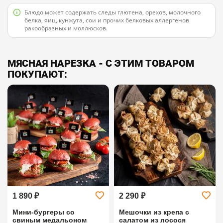
Блюдо может содержать следы глютена, орехов, молочного
белка, яиц, кунжута, сои и прочих белковых аллергенов
ракообразных и моллюсков.
МЯСНАЯ НАРЕЗКА - С ЭТИМ ТОВАРОМ
ПОКУПАЮТ:
1 890 ₽
2 290 ₽
Мини-бургеры со
Мешочки из крепа с
свиным медальоном
салатом из лосося