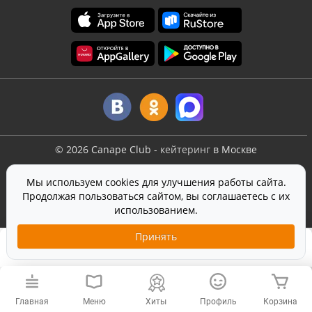
©
2026
Canape Club
-
кейтеринг
в Москве
Оферта
Мы используем cookies для улучшения работы сайта.
Политика конфиденциальности
Продолжая пользоваться сайтом, вы соглашаетесь с их
Согласие на обработку персональных данных
использованием.
На сайте используется
SmartCaptcha
от Yandex
Принять
1 990 ₽
Лайт
Добавить в корзину
Хиты
Главная
Меню
Профиль
Корзина