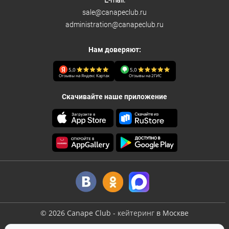
E-mail:
sale@canapeclub.ru
administration@canapeclub.ru
Нам доверяют:
5,0
5,0
Отзывы на Яндекс Картах
Отзывы на 2ГИС
Скачивайте наше приложение
©
2026
Canape Club
-
кейтеринг
в Москве