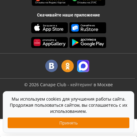
Отзывы на Яндекс Картах
Отзывы на 2ГИС
Скачивайте наше приложение
©
2026
Canape Club
-
кейтеринг
в Москве
Оферта
Мы используем cookies для улучшения работы сайта.
Политика конфиденциальности
Продолжая пользоваться сайтом, вы соглашаетесь с их
Согласие на обработку персональных данных
использованием.
На сайте используется
SmartCaptcha
от Yandex
Принять
1 490 ₽
10 шт.
Добавить в корзину