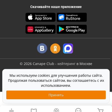
Скачивайте наше приложение
©
2026
Canape Club
-
кейтеринг
в Москве
Оферта
Мы используем cookies для улучшения работы сайта.
Политика конфиденциальности
Продолжая пользоваться сайтом, вы соглашаетесь с их
Согласие на обработку персональных данных
использованием.
На сайте используется
SmartCaptcha
от Yandex
Принять
2 190 ₽
9 шт.
Добавить в корзину