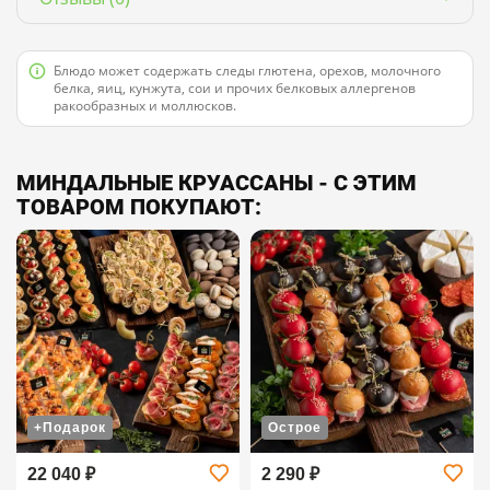
Блюдо может содержать следы глютена, орехов, молочного
белка, яиц, кунжута, сои и прочих белковых аллергенов
ракообразных и моллюсков.
МИНДАЛЬНЫЕ КРУАССАНЫ - С ЭТИМ
ТОВАРОМ ПОКУПАЮТ:
+Подарок
Острое
22 040 ₽
2 290 ₽