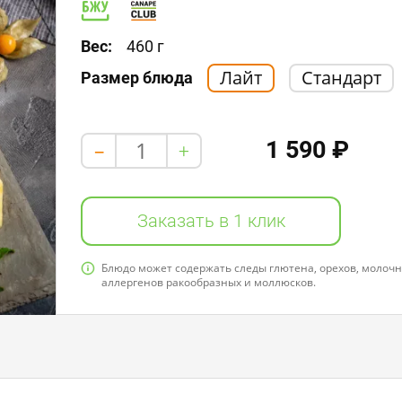
Белки: 0,0
Жиры: 0,0
Углеводы: 14,0
Вес:
460 г
Лайт
Стандарт
Размер блюда
1 590 ₽
+
-
Заказать в 1 клик
Блюдо может содержать следы глютена, орехов, молочно
аллергенов ракообразных и моллюсков.