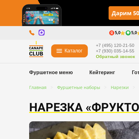
Дарим 50
5,0
5,0
+7 (495) 120-21-50
Каталог
+7 (930) 035-14-55
Обратный звонок
Фуршетное меню
Кейтеринг
Го
Главная
Фуршетные наборы
Нарезки
НАРЕЗКА «ФРУКТО