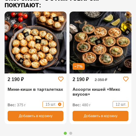
ПОКУПАЮТ:
−7%
2 190 ₽
2 190 ₽
2 350 ₽
Мини-киши в тарталетках
Ассорти кишей «Микс
вкусов»
15 шт.
12 шт.
Вес:
375 г
Вес:
480 г
Добавить в корзину
Добавить в корзину