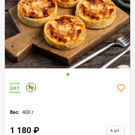
Пищевая ценность в 100 г / 201.4 kcal
Белки: 9,5
Жиры: 11,6
Углеводы: 14,3
Вес:
400 г
1 180 ₽
4 шт.