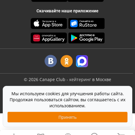
Скачивайте наше приложение
©
2026
Canape Club
-
кейтеринг
в Москве
Оферта
Мы используем cookies для улучшения работы сайта.
Политика конфиденциальности
Продолжая пользоваться сайтом, вы соглашаетесь с их
Согласие на обработку персональных данных
использованием.
На сайте используется
SmartCaptcha
от Yandex
Принять
2 290 ₽
12 шт.
Добавить в корзину