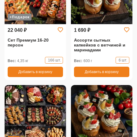
+Подарок
22 040 ₽
1 690 ₽
Сет Премиум 16-20
Ассорти сытных
персон
капкейков с ветчиной и
маринадами
166 шт.
6 шт.
Вес:
4,35 кг
Вес:
600 г
Добавить в корзину
Добавить в корзину