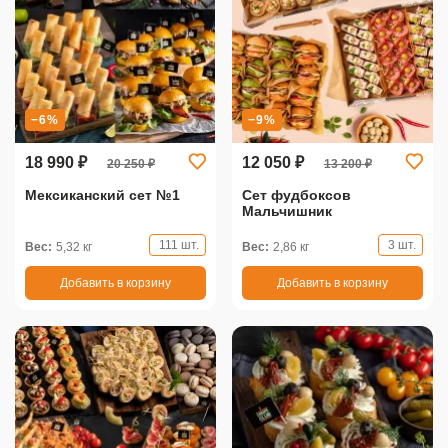
−6%
−9%
18 990 ₽
12 050 ₽
20 250 ₽
13 200 ₽
Мексиканский сет №1
Сет фудбоксов
Мальчишник
111 шт.
3 шт.
Вес:
5,32 кг
Вес:
2,86 кг
Добавить в корзину
Добавить в корзину