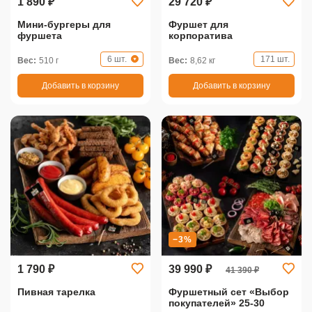
1 890 ₽
29 720 ₽
Мини-бургеры для
Фуршет для
фуршета
корпоратива
6 шт.
171 шт.
Вес:
510 г
Вес:
8,62 кг
Добавить в корзину
Добавить в корзину
−3%
1 790 ₽
39 990 ₽
41 390 ₽
Пивная тарелка
Фуршетный сет «Выбор
покупателей» 25-30