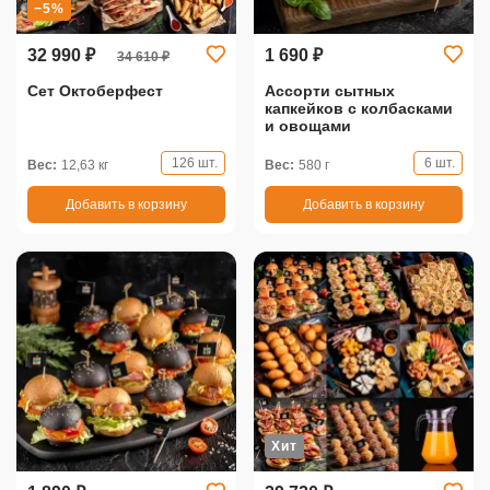
−5%
32 990 ₽
1 690 ₽
34 610 ₽
Сет Октоберфест
Ассорти сытных
капкейков с колбасками
и овощами
126 шт.
6 шт.
Вес:
12,63 кг
Вес:
580 г
Добавить в корзину
Добавить в корзину
Хит