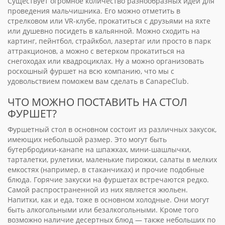
Существует огромное количество разнообразных идей для
проведения мальчишника. Его можно отметить в
стрелковом или VR-клубе, прокатиться с друзьями на яхте
или душевно посидеть в кальянной. Можно сходить на
картинг, пейнтбол, страйкбол, лазертаг или просто в парк
аттракционов, а можно с ветерком прокатиться на
снегоходах или квадроциклах. Ну а можно организовать
роскошный фуршет на всю компанию, что мы с
удовольствием поможем вам сделать в CanapeClub.
ЧТО МОЖНО ПОСТАВИТЬ НА СТОЛ
ФУРШЕТ?
Фуршетный стол в основном состоит из различных закусок,
имеющих небольшой размер. Это могут быть
бутербродики-канапе на шпажках, мини-шашлычки,
тарталетки, рулетики, маленькие пирожки, салаты в мелких
емкостях (например, в стаканчиках) и прочие подобные
блюда. Горячие закуски на фуршетах встречаются редко.
Самой распространенной из них является жюльен.
Напитки, как и еда, тоже в основном холодные. Они могут
быть алкогольными или безалкогольными. Кроме того
возможно наличие десертных блюд — также небольших по