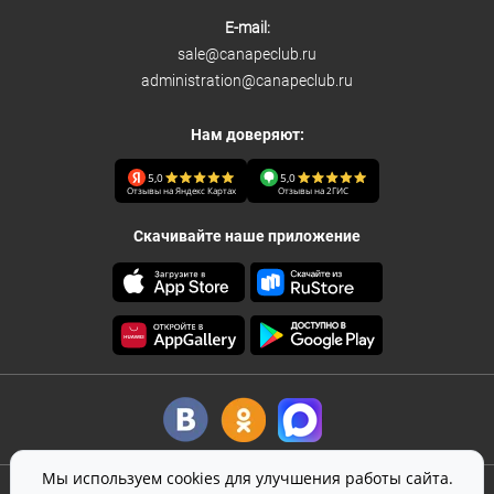
E-mail:
sale@canapeclub.ru
administration@canapeclub.ru
Нам доверяют:
5,0
5,0
Отзывы на Яндекс Картах
Отзывы на 2ГИС
Скачивайте наше приложение
Мы используем cookies для улучшения работы сайта.
©
2026
Canape Club
-
кейтеринг
в Москве