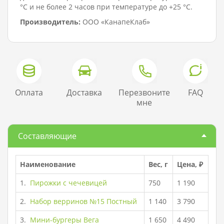
°C и не более 2 часов при температуре до +25 °C.
Производитель:
ООО «КанапеКлаб»
Оплата
Доставка
Перезвоните
FAQ
мне
Составляющие
Наименование
Вес, г
Цена, ₽
1.
Пирожки с чечевицей
750
1 190
2.
Набор верринов №15 Постный
1 140
3 790
3.
Мини-бургеры Вега
1 650
4 490