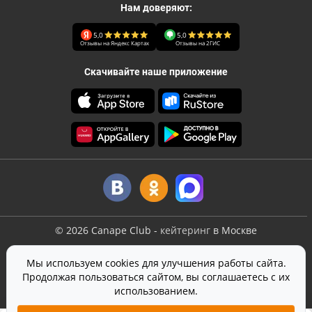
Нам доверяют:
5,0
5,0
Отзывы на Яндекс Картах
Отзывы на 2ГИС
Скачивайте наше приложение
©
2026
Canape Club
-
кейтеринг
в Москве
Оферта
Мы используем cookies для улучшения работы сайта.
Политика конфиденциальности
Продолжая пользоваться сайтом, вы соглашаетесь с их
Согласие на обработку персональных данных
использованием.
На сайте используется
SmartCaptcha
от Yandex