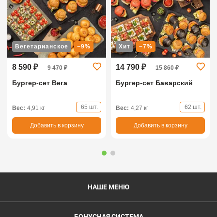
Вегетарианское
−9%
Хит
−7%
8 590 ₽
14 790 ₽
9 470 ₽
15 860 ₽
Бургер-сет Вега
Бургер-сет Баварский
65 шт.
62 шт.
Вес:
4,91 кг
Вес:
4,27 кг
Добавить в корзину
Добавить в корзину
НАШЕ МЕНЮ
БОНУСНАЯ СИСТЕМА