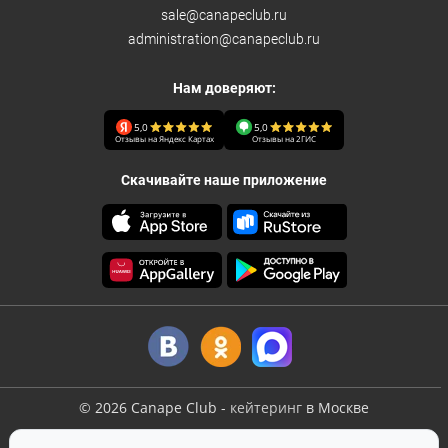
sale@canapeclub.ru
administration@canapeclub.ru
Нам доверяют:
5,0
5,0
Отзывы на Яндекс Картах
Отзывы на 2ГИС
Скачивайте наше приложение
©
2026
Canape Club
-
кейтеринг
в Москве
Оферта