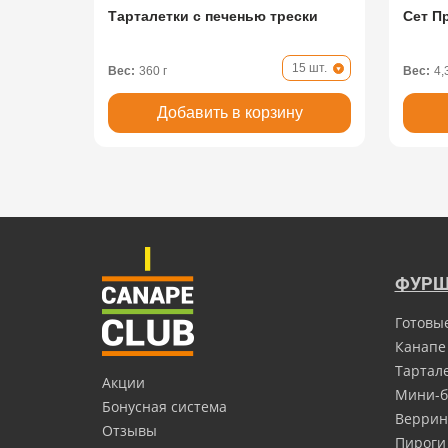
Тарталетки с печенью трески
Сет П
15 шт.
Вес:
360 г
Вес:
4,
Добавить в корзину
ФУРШ
Готовы
Канапе
Тартал
Акции
Мини-б
Бонусная система
Верри
Отзывы
Пироги