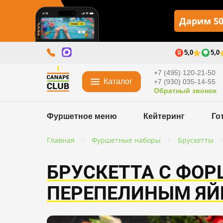
Дарим 50
5,0
5,0
+7 (495) 120-21-50
Каталог
+7 (930) 035-14-55
Обратный звонок
Фуршетное меню
Кейтеринг
Го
Главная
Фуршетные наборы
Брускетты
БРУСКЕТТА С ФО
ПЕРЕПЕЛИНЫМ Я