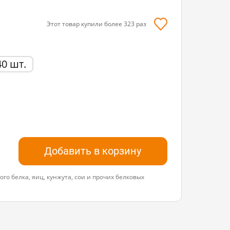
Этот товар купили более
323
раз
40 шт.
Добавить в корзину
го белка, яиц, кунжута, сои и прочих белковых