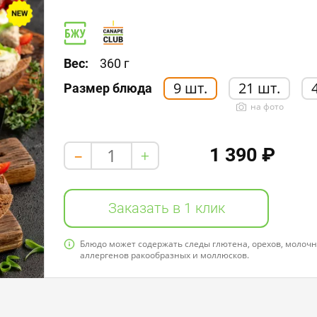
Пищевая ценность в 100 г / 336,2 kcal
Белки: 26,0
Жиры: 18,0
Углеводы: 6,0
Вес:
360 г
9 шт.
21 шт.
Размер блюда
на фото
1 390 ₽
+
-
Заказать в 1 клик
Блюдо может содержать следы глютена, орехов, молочно
аллергенов ракообразных и моллюсков.