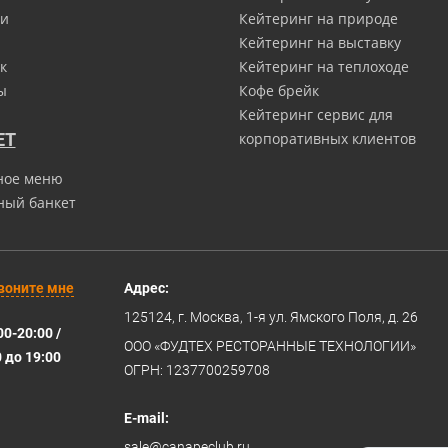
и
Кейтеринг на природе
Кейтеринг на выставку
к
Кейтеринг на теплоходе
ы
Кофе брейк
Кейтеринг сервис для
ЕТ
корпоративных клиентов
ное меню
ный банкет
воните мне
Адрес:
125124
, г.
Москва
,
1-я ул. Ямского Поля, д. 26
00-20:00 /
ООО «ФУДТЕХ РЕСТОРАННЫЕ ТЕХНОЛОГИИ»
0 до 19:00
ОГРН: 1237700259708
E-mail:
sale@canapeclub.ru