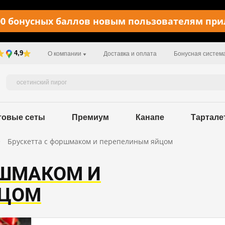
0 бонусных баллов новым пользователям пр
4,9
О компании
Доставка и оплата
Бонусная систем
товые сеты
Премиум
Канапе
Тартале
Брускетта с форшмаком и перепелиным яйцом
РШМАКОМ И
ЙЦОМ