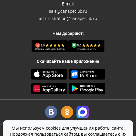
E-mail:
sale@canapeclub.ru
administration@canapeclub.ru
Нам доверяют:
5,0
5,0
Отзывы на Яндекс Картах
Отзывы на 2ГИС
Скачивайте наше приложение
Мы используем cookies для улучшения работы сайта.
©
2026
Canape Club
-
кейтеринг
в Москве
Продолжая пользоваться сайтом, вы соглашаетесь с их