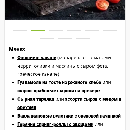
Меню:
(моцарелла с томатами
Овощные канапе
черри, оливки и маслины с сыром фета,
греческое канапе)
или
Гуакамоле на тосте из ржаного хлеба
сырно-крабовые шарики на крекере
или
Сырная тарелка
ассорти сыров с медом и
орехами
Баклажановые рулетики с ореховой начинкой
или
Горячие спринг-роллы с овощами