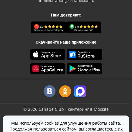
administration@canapeclub.ru
Нам доверяют:
5,0
5,0
Отзывы на Яндекс Картах
Отзывы на 2ГИС
Скачивайте наше приложение
©
2026
Canape Club
-
кейтеринг
в Москве
Оферта
Мы используем cookies для улучшения работы сайта.
Политика конфиденциальности
Продолжая пользоваться сайтом, вы соглашаетесь с их
Согласие на обработку персональных данных