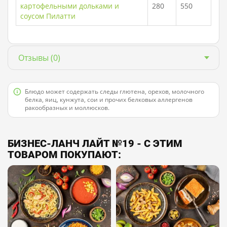
картофельными дольками и
280
550
соусом Пилатти
Отзывы
(0)
Блюдо может содержать следы глютена, орехов, молочного
белка, яиц, кунжута, сои и прочих белковых аллергенов
ракообразных и моллюсков.
БИЗНЕС-ЛАНЧ ЛАЙТ №19 - С ЭТИМ
ТОВАРОМ ПОКУПАЮТ: