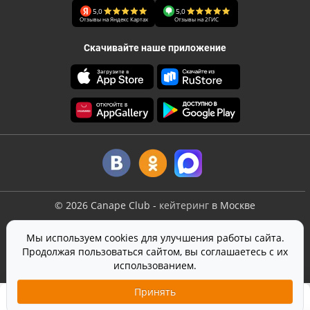
5,0
5,0
Отзывы на Яндекс Картах
Отзывы на 2ГИС
Скачивайте наше приложение
©
2026
Canape Club
-
кейтеринг
в Москве
Оферта
Мы используем cookies для улучшения работы сайта.
Политика конфиденциальности
Продолжая пользоваться сайтом, вы соглашаетесь с их
Согласие на обработку персональных данных
использованием.
На сайте используется
SmartCaptcha
от Yandex
Принять
550 ₽
Стандарт
Добавить в корзину