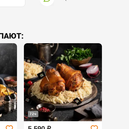
УПАЮТ:
72ч
5 590 ₽