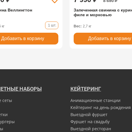
8 690 ₽
ина Веллингтон
Запеченная свинина с кур
филе и морковью
1 шт.
6 кг
Вес:
2,7 кг
Добавить в корзину
Добавить в корзину
ЕТНЫЕ НАБОРЫ
КЕЙТЕРИНГ
е сеты
Анимационные станции
Кейтеринг на день рождения
етки
Выездной фуршет
ургеры
Фуршет на свадьбу
ны
Выездной ресторан