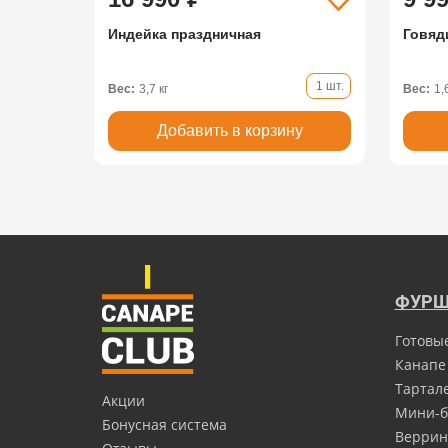
Индейка праздничная
Говяд
1 шт.
Вес:
3,7 кг
Вес:
1,
Добавить в корзину
ФУРШ
Готовы
Канапе
Тартал
Акции
Мини-б
Бонусная система
Верри