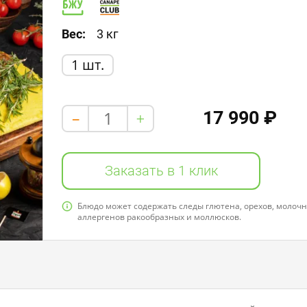
Белки: 16,0
Жиры: 4,0
Углеводы: 3,0
Вес:
3 кг
1 шт.
17 990 ₽
+
-
Заказать в 1 клик
Блюдо может содержать следы глютена, орехов, молочно
аллергенов ракообразных и моллюсков.