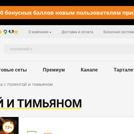
0 бонусных баллов новым пользователям пр
4,9
О компании
Доставка и оплата
Бонусная систем
товые сеты
Премиум
Канапе
Тартале
а с полентой и тимьяном
Й И ТИМЬЯНОМ
Пищевая ценность в 100 г / 192 kcal