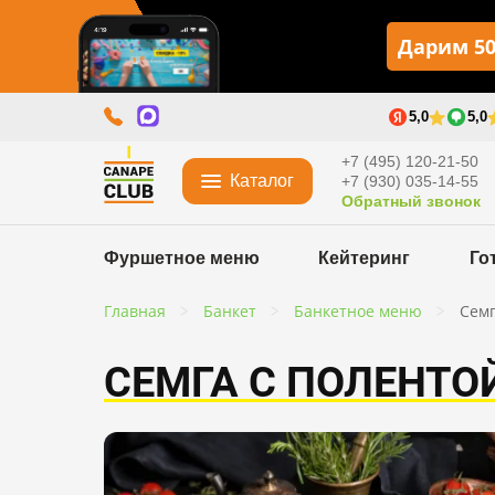
Дарим 50
5,0
5,0
+7 (495) 120-21-50
Каталог
+7 (930) 035-14-55
Обратный звонок
Фуршетное меню
Кейтеринг
Го
Главная
Банкет
Банкетное меню
Семг
СЕМГА С ПОЛЕНТО