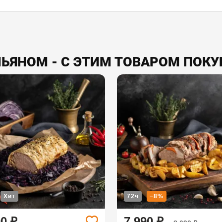
МЬЯНОМ - С ЭТИМ ТОВАРОМ ПОК
Хит
72ч
−8%
90 ₽
7 990 ₽