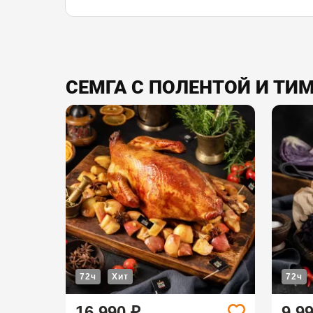
СЕМГА С ПОЛЕНТОЙ И ТИ
72ч
Хит
72ч
16 990 ₽
9 9