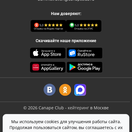
Нам доверяют:
5,0
5,0
Отзывы на Яндекс Картах
Отзывы на 2ГИС
Скачивайте наше приложение
©
2026
Canape Club
-
кейтеринг
в Москве
Оферта
Мы используем cookies для улучшения работы сайта.
Политика конфиденциальности
Продолжая пользоваться сайтом, вы соглашаетесь с их
Согласие на обработку персональных данных