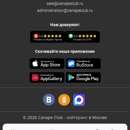
sale@canapeclub.ru
administration@canapeclub.ru
Нам доверяют:
5,0
5,0
Отзывы на Яндекс Картах
Отзывы на 2ГИС
Скачивайте наше приложение
©
2026
Canape Club
-
кейтеринг
в Москве
Оферта