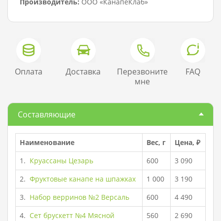
Производитель:
ООО «КанапеКлаб»
Оплата
Доставка
Перезвоните
FAQ
мне
Составляющие
Наименование
Вес, г
Цена, ₽
1.
Круассаны Цезарь
600
3 090
2.
Фруктовые канапе на шпажках
1 000
3 190
3.
Набор верринов №2 Версаль
600
4 490
4.
Сет брускетт №4 Мясной
560
2 690