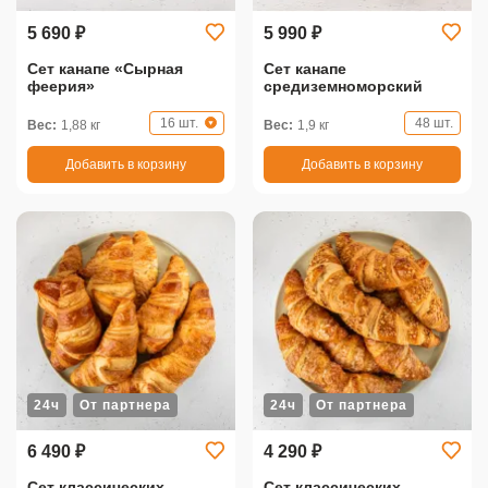
5 690 ₽
5 990 ₽
Сет канапе «Сырная
Сет канапе
феерия»
средиземноморский
16 шт.
48 шт.
Вес:
1,88 кг
Вес:
1,9 кг
Добавить в корзину
Добавить в корзину
24ч
От партнера
24ч
От партнера
6 490 ₽
4 290 ₽
Сет классических
Сет классических