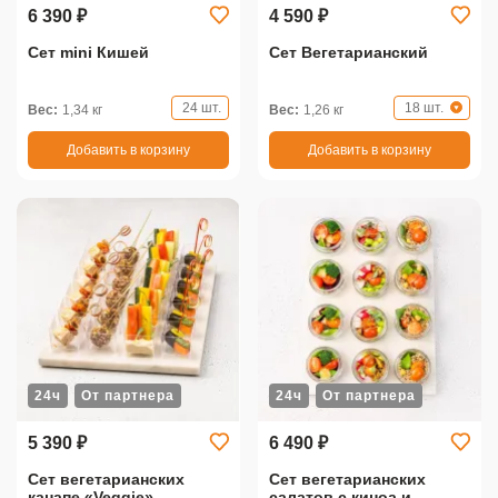
6 390 ₽
4 590 ₽
Сет mini Кишей
Сет Вегетарианский
24 шт.
18 шт.
Вес:
1,34 кг
Вес:
1,26 кг
Добавить в корзину
Добавить в корзину
24ч
От партнера
24ч
От партнера
5 390 ₽
6 490 ₽
Сет вегетарианских
Сет вегетарианских
канапе «Veggie»
салатов с киноа и