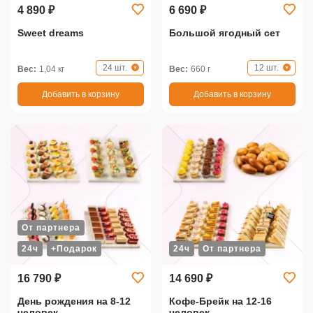
4 890 ₽
6 690 ₽
Sweet dreams
Большой ягодный сет
24 шт.
12 шт.
Вес:
1,04 кг
Вес:
660 г
Добавить в корзину
Добавить в корзину
От партнера
24ч
+Подарок
24ч
От партнера
16 790 ₽
14 690 ₽
День рождения на 8-12
Кофе-Брейк на 12-16
человек
человек