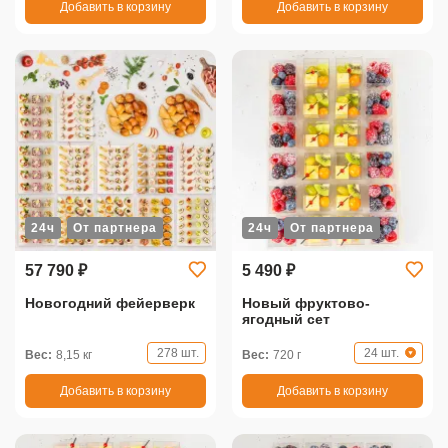
Добавить в корзину
Добавить в корзину
24ч
От партнера
24ч
От партнера
57 790 ₽
5 490 ₽
Новогодний фейерверк
Новый фруктово-
ягодный сет
278 шт.
24 шт.
Вес:
8,15 кг
Вес:
720 г
Добавить в корзину
Добавить в корзину