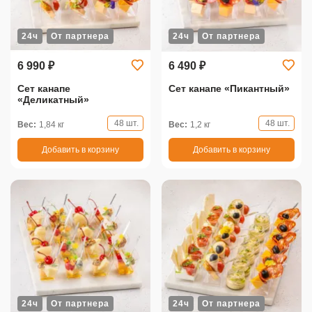
24ч
От партнера
24ч
От партнера
6 990 ₽
6 490 ₽
Сет канапе
Сет канапе «Пикантный»
«Деликатный»
48 шт.
48 шт.
Вес:
1,84 кг
Вес:
1,2 кг
Добавить в корзину
Добавить в корзину
24ч
От партнера
24ч
От партнера