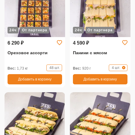
24ч
От партнера
24ч
От партнера
6 290 ₽
4 590 ₽
Ореховое ассорти
Панини с мясом
48 шт.
4 шт.
Вес:
1,73 кг
Вес:
920 г
Добавить в корзину
Добавить в корзину