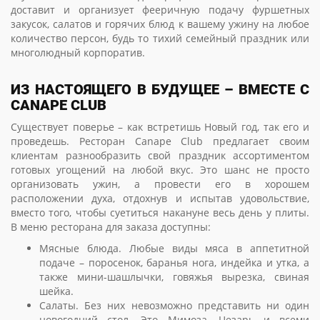
доставит и организует фееричную подачу фуршетных
закусок, салатов и горячих блюд к вашему ужину на любое
количество персон, будь то тихий семейный праздник или
многолюдный корпоратив.
ИЗ НАСТОЯЩЕГО В БУДУЩЕЕ – ВМЕСТЕ С
CANAPE CLUB
Существует поверье – как встретишь Новый год, так его и
проведешь. Ресторан Canape Club предлагает своим
клиентам разнообразить свой праздник ассортиментом
готовых угощений на любой вкус. Это шанс не просто
организовать ужин, а провести его в хорошем
расположении духа, отдохнув и испытав удовольствие,
вместо того, чтобы суетиться накануне весь день у плиты.
В меню ресторана для заказа доступны:
Мясные блюда. Любые виды мяса в аппетитной
подаче – поросенок, баранья нога, индейка и утка, а
также мини-шашлычки, говяжья вырезка, свиная
шейка.
Салаты. Без них невозможно представить ни один
новогодний стол. Это Мимоза, Цезарь и всеми