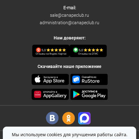
E-mail:
sale@canapeclub.ru
administration@canapeclub.ru
Нам доверяют:
5,0
5,0
Отзывы на Яндекс Картах
Отзывы на 2ГИС
Скачивайте наше приложение
Мы используем cookies для улучшения работы сайта.
©
2026
Canape Club
-
кейтеринг
в Москве