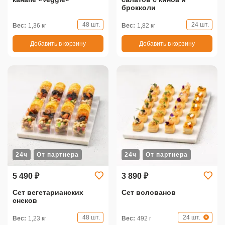
брокколи
48 шт.
24 шт.
Вес:
1,36 кг
Вес:
1,82 кг
Добавить в корзину
Добавить в корзину
24ч
От партнера
24ч
От партнера
5 490 ₽
3 890 ₽
Сет вегетарианских
Сет волованов
снеков
48 шт.
24 шт.
Вес:
1,23 кг
Вес:
492 г