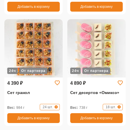
Добавить в корзину
Добавить в корзину
24ч
От партнера
24ч
От партнера
4 390 ₽
4 890 ₽
Сет гранол
Сет десертов «Омиксэ»
24 шт.
18 шт.
Вес:
984 г
Вес:
738 г
Добавить в корзину
Добавить в корзину