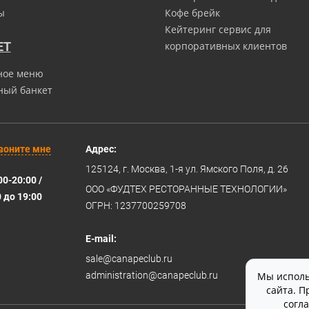
ы
Кофе брейк
Кейтеринг сервис для
ЕТ
корпоративных клиентов
ное меню
ный банкет
воните мне
Адрес:
125124
, г.
Москва
,
1-я ул. Ямского Поля, д. 26
00-20:00 /
ООО «ФУДТЕХ РЕСТОРАННЫЕ ТЕХНОЛОГИИ»
0 до 19:00
ОГРН: 1237700259708
E-mail:
sale@canapeclub.ru
administration@canapeclub.ru
Мы исполь
сайта. П
согл