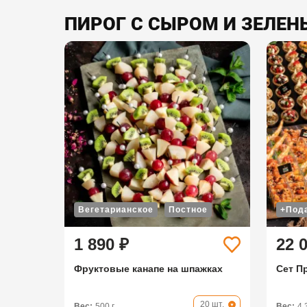
ПИРОГ С СЫРОМ И ЗЕЛЕНЬ
Вегетарианское
Постное
+Под
1 890 ₽
22 
Фруктовые канапе на шпажках
Сет П
20 шт.
Вес:
500 г
Вес:
4,