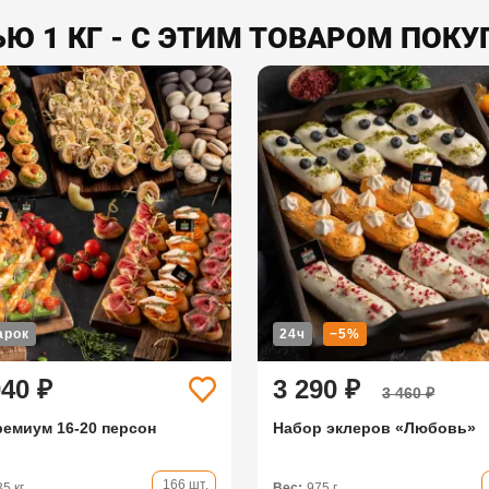
Ю 1 КГ - С ЭТИМ ТОВАРОМ ПОКУ
арок
24ч
−5%
040 ₽
3 290 ₽
3 460 ₽
ремиум 16-20 персон
Набор эклеров «Любовь»
166 шт.
35 кг
Вес:
975 г