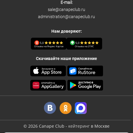
E-mail:
sale@canapeclub.ru
administration@canapeclub.ru
Нам доверяют:
5,0
5,0
Отзывы на Яндекс Картах
Отзывы на 2ГИС
Скачивайте наше приложение
©
2026
Canape Club
-
кейтеринг
в Москве