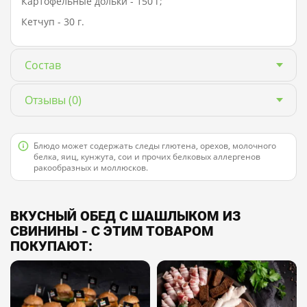
Картофельные дольки - 150 г;
Кетчуп - 30 г.
Состав
Отзывы
(0)
Блюдо может содержать следы глютена, орехов, молочного
белка, яиц, кунжута, сои и прочих белковых аллергенов
ракообразных и моллюсков.
ВКУСНЫЙ ОБЕД С ШАШЛЫКОМ ИЗ
СВИНИНЫ - С ЭТИМ ТОВАРОМ
ПОКУПАЮТ: