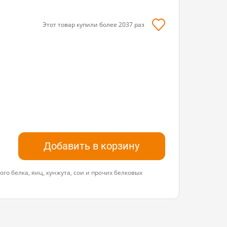
Этот товар купили более
2037
раз
Добавить в корзину
го белка, яиц, кунжута, сои и прочих белковых