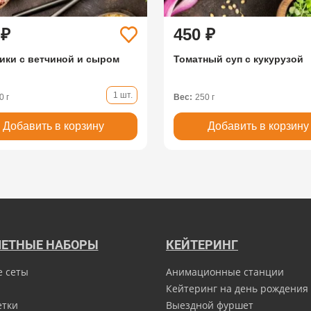
 ₽
450 ₽
ики с ветчиной и сыром
Томатный суп с кукурузой
1 шт.
0 г
Вес:
250 г
Добавить в корзину
Добавить в корзину
ЕТНЫЕ НАБОРЫ
КЕЙТЕРИНГ
е сеты
Анимационные станции
Кейтеринг на день рождения
етки
Выездной фуршет