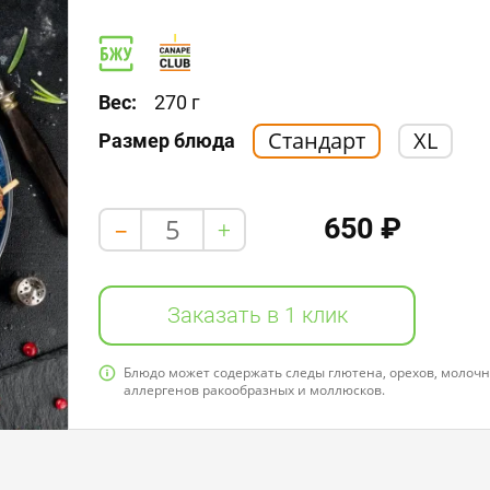
Пищевая ценность в 100 г / 228,7 kcal
Белки: 12,0
Жиры: 14,0
Углеводы: 3,0
Вес:
270 г
Стандарт
XL
Размер блюда
650 ₽
+
-
Заказать в 1 клик
Блюдо может содержать следы глютена, орехов, молочно
аллергенов ракообразных и моллюсков.