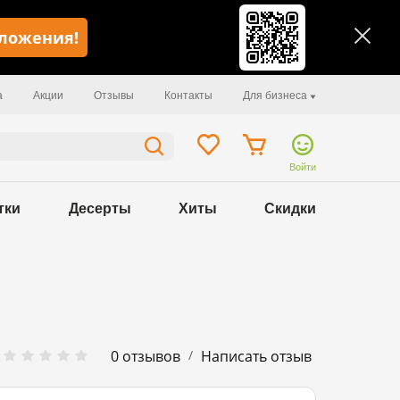
иложения!
а
Акции
Отзывы
Контакты
Для бизнеса
Войти
тки
Десерты
Хиты
Скидки
/
0 отзывов
Написать отзыв