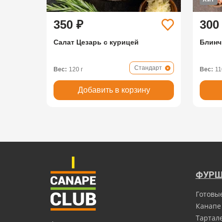
350 ₽
300
Салат Цезарь с курицей
Блинч
Стандарт
Вес:
120 г
Вес:
11
Добавить в корзину
ФУРШ
Готовы
Канапе
Тартал