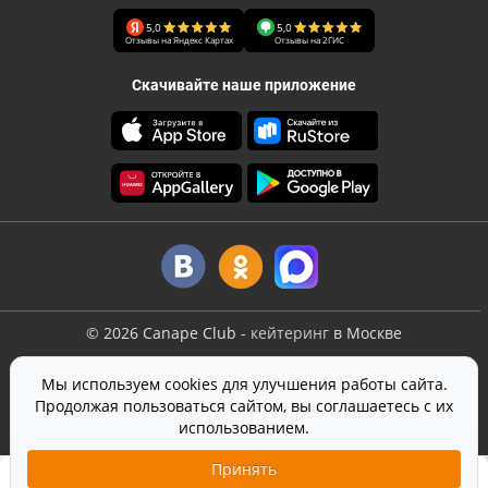
5,0
5,0
Отзывы на Яндекс Картах
Отзывы на 2ГИС
Скачивайте наше приложение
©
2026
Canape Club
-
кейтеринг
в Москве
Оферта
Мы используем cookies для улучшения работы сайта.
Политика конфиденциальности
Продолжая пользоваться сайтом, вы соглашаетесь с их
Согласие на обработку персональных данных
использованием.
На сайте используется
SmartCaptcha
от Yandex
Принять
4 190 ₽
Добавить в корзину