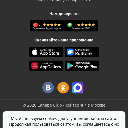
Нам доверяют:
5,0
5,0
Отзывы на Яндекс Картах
Отзывы на 2ГИС
Скачивайте наше приложение
©
2026
Canape Club
-
кейтеринг
в Москве
Оферта
Мы используем cookies для улучшения работы сайта.
Политика конфиденциальности
Продолжая пользоваться сайтом, вы соглашаетесь с их
Согласие на обработку персональных данных