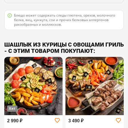
Блюдо может содержать следы глютена, орехов, молочного
белка, яиц, кунжута, сои и прочих белковых аллергенов
ракообразных и моллюсков.
ШАШЛЫК ИЗ КУРИЦЫ С ОВОЩАМИ ГРИЛЬ
- С ЭТИМ ТОВАРОМ ПОКУПАЮТ:
Хит
2 990 ₽
3 490 ₽