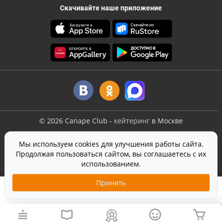
Скачивайте наше приложение
©
2026
Canape Club
-
кейтеринг
в Москве
Оферта
Мы используем cookies для улучшения работы сайта.
Политика конфиденциальности
Продолжая пользоваться сайтом, вы соглашаетесь с их
Согласие на обработку персональных данных
использованием.
На сайте используется
SmartCaptcha
от Yandex
Принять
1 590 ₽
Лайт
Добавить в корзину