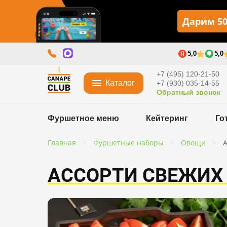
Дарим 50
5,0
5,0
+7 (495) 120-21-50
Каталог
+7 (930) 035-14-55
Обратный звонок
Фуршетное меню
Кейтеринг
Го
Главная
Фуршетные наборы
Овощи
А
АССОРТИ СВЕЖИХ