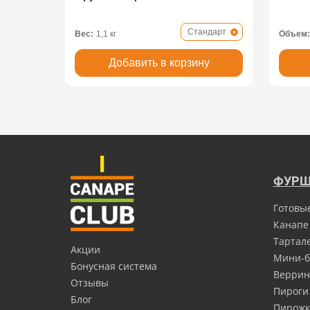
Стандарт
Вес:
1,1 кг
Объем:
Добавить в корзину
ФУРШ
Готовы
Канапе
Тартал
Акции
Мини-б
Бонусная система
Верри
Отзывы
Пироги
Блог
Пирожк