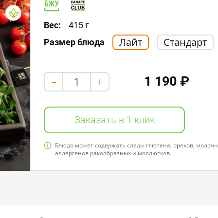
Белки: 0,0
Жиры: 2,0
Углеводы: 3,0
Вес:
415 г
Лайт
Стандарт
Размер блюда
1 190 ₽
+
-
Заказать в 1 клик
Блюдо может содержать следы глютена, орехов, молочно
аллергенов ракообразных и моллюсков.