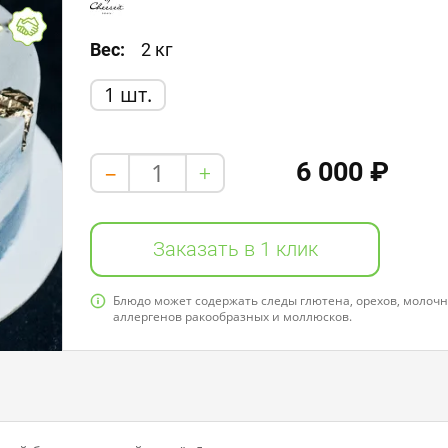
Вес:
2 кг
1 шт.
6 000 ₽
+
-
Заказать в 1 клик
Блюдо может содержать следы глютена, орехов, молочно
аллергенов ракообразных и моллюсков.