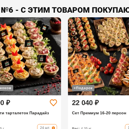
 №6 - С ЭТИМ ТОВАРОМ ПОКУПАЮ
сноком
+Подарок
90 ₽
22 040 ₽
ти тарталеток Парадайз
Сет Премиум 16-20 персон
24 шт.
5 г
Вес:
4,35 кг