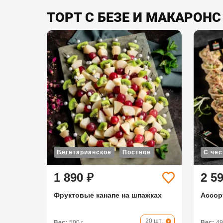
ТОРТ С БЕЗЕ И МАКАРОНС
Вегетарианское
Постное
С че
1 890 ₽
2 5
Фруктовые канапе на шпажках
Ассор
20 шт.
Вес:
500 г
Вес:
49