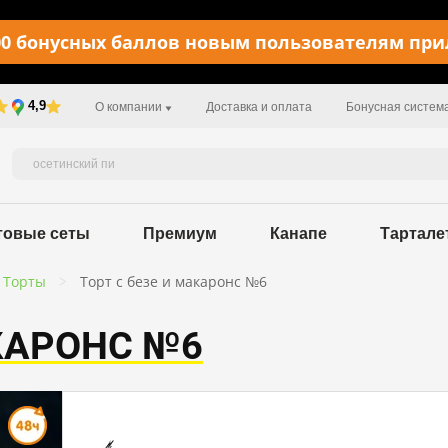
0 бонусных баллов новым пользователям пр
4,9
О компании
Доставка и оплата
Бонусная систем
товые сеты
Премиум
Канапе
Тартале
Торты
Торт с безе и макаронс №6
АКАРОНС №6