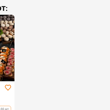
Т:
166 шт.