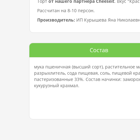
Торт
от нашего партнера Cheeseit
. Вкус "Кр
Рассчитан на 8-10 персон.
Производитель:
ИП Курышева Яна Николаев
Состав
мука пшеничная (высший сорт), растительное ма
разрыхлитель, сода пищевая, соль, пищевой кра
пастеризованные 33%. Состав начинки: заморож
кукурузный крахмал.