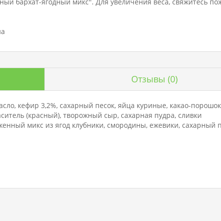
асный бархат-ягодный микс". Для увеличения веса, свяжитесь п
на
Отзывы
(0)
сло, кефир 3,2%, сахарный песок, яйца куриные, какао-порошок
ситель (красный), творожный сыр, сахарная пудра, сливки
енный микс из ягод клубники, смородины, ежевики, сахарный п