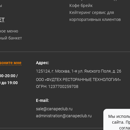
ы
Кофе брейк
Кейтеринг сервис для
ЕТ
корпоративных клиентов
ное меню
ный банкет
воните мне
Адрес:
125124
, г.
Москва
,
1-я ул. Ямского Поля, д. 26
00-20:00 /
ООО «ФУДТЕХ РЕСТОРАННЫЕ ТЕХНОЛОГИИ»
0 до 19:00
ОГРН: 1237700259708
E-mail:
sale@canapeclub.ru
administration@canapeclub.ru
Мы исполь
сайта. П
согл