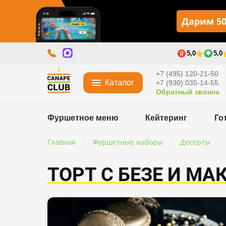
Дарим 50
5,0
5,0
+7 (495) 120-21-50
Каталог
+7 (930) 035-14-55
Обратный звонок
Фуршетное меню
Кейтеринг
Го
Главная
Фуршетные наборы
Десерты
ТОРТ С БЕЗЕ И М