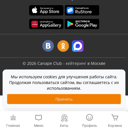
©
2026
Canape Club
-
кейтеринг
в Москве
Оферта
Мы используем cookies для улучшения работы сайта.
Политика конфиденциальности
Продолжая пользоваться сайтом, вы соглашаетесь с их
Согласие на обработку персональных данных
использованием.
На сайте используется
SmartCaptcha
от Yandex
Принять
11 350 ₽
Добавить в корзину
Хиты
Главная
Меню
Профиль
Корзина