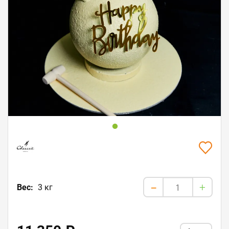
+
Вес:
3 кг
-